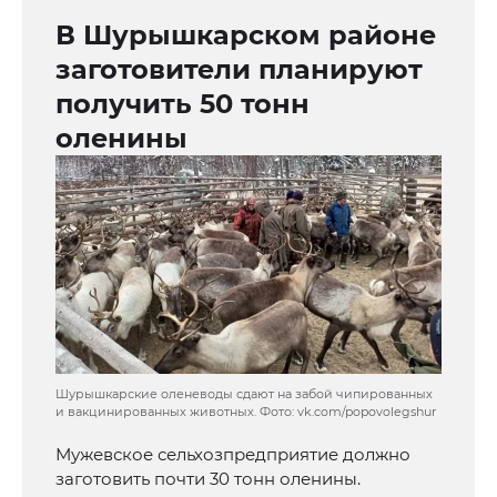
В Шурышкарском районе
заготовители планируют
получить 50 тонн
оленины
Шурышкарские оленеводы сдают на забой чипированных
и вакцинированных животных. Фото: vk.com/popovolegshur
Мужевское сельхозпредприятие должно
заготовить почти 30 тонн оленины.