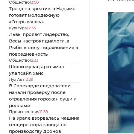
Общество
13:50
Тренд на креатив: в Надыме
готовят молодежную
«Открывашку»
Культура
12:55
Львы проявят лидерство,
Весы настроят диалоги, а
Рыбы вплетут вдохновение в
повседневность
Общество
12:33
Шоши муваӆ аратыман
уӆапсайӆ хайс
Лух Авт
12:29
В Салехарде следователи
начали проверку после
отравления горожан суши и
роллами
Происшествия
11:58
На Урале взорвалась машина
гендиректора завода по
производству дронов