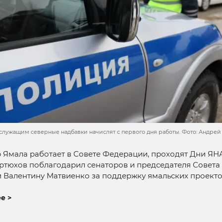
лужащим северные надбавки начислят с первого дня работы. Фото: Андрей 
 Ямала работает в Совете Федерации, проходят Дни ЯН
ртюхов поблагодарил сенаторов и председателя Совета
 Валентину Матвиенко за поддержку ямальских проекто
е >