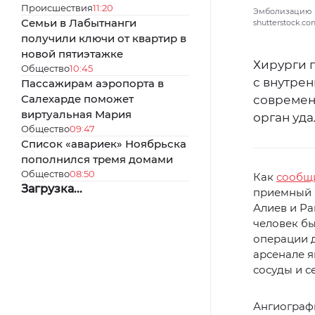
Происшествия
11:20
Эмболизацию п
Семьи в Лабытнанги
shutterstock.c
получили ключи от квартир в
новой пятиэтажке
Хирурги 
Общество
10:45
с внутре
Пассажирам аэропорта в
Салехарде поможет
современ
виртуальная Мария
орган уда
Общество
09:47
Список «авариек» Ноябрьска
пополнился тремя домами
Общество
08:50
Как
сообщ
Загрузка...
приемный 
Алиев и Р
человек бы
операции д
арсенале я
сосуды и с
Ангиографы