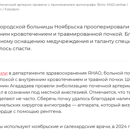
очечной артерии провели с применением ангиографа. Фото: MAD.vertise /
om / Fotodom
городской больницы Ноябрьска прооперировали
нним кровотечением и травмированной почкой. Б
ному оснащению медучреждения и таланту специ
лось спасти.
или
в департаменте здравоохранения ЯНАО, больной по
покой с внутренним кровотечением и травмой почки. 
амин Агададаев провели эмболизацию почечной артерии
л в сознании под местной анестезией. Отмечается, что т
елают не часто. Сберечь почку удалось благодаря нали
мальских хирургов ангиографа — аппарата, который виз
ердце с помощью рентгена.
 используют ноябрьские и салехардские врачи, в 2024 г