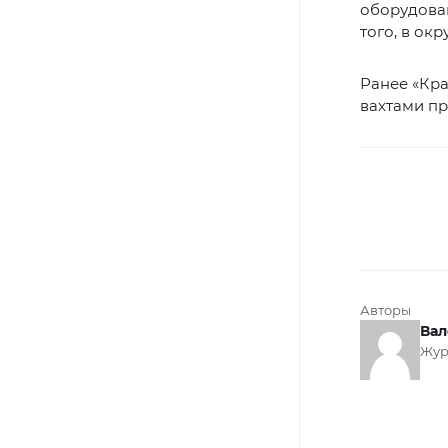
оборудова
того, в ок
Ранее «Кр
вахтами пр
Авторы
Вал
Жур