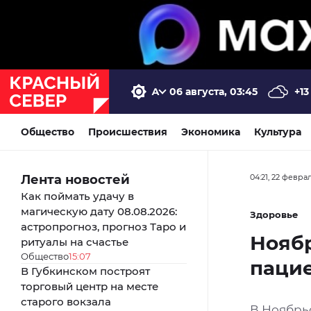
06 августа, 03:45
+13
Общество
Происшествия
Экономика
Культура
Лента новостей
04:21, 22 февра
Как поймать удачу в
магическую дату 08.08.2026:
Здоровье
астропрогноз, прогноз Таро и
Ноябр
ритуалы на счастье
Общество
15:07
пацие
В Губкинском построят
торговый центр на месте
старого вокзала
В Ноябрь