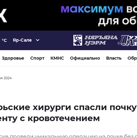
Яр-Сале
°C
Здоровье
Спорт
КМНС
Официально
Власть
Обр
ля 2024
ьские хирурги спасли почку
нту с кровотечением
ске провели уникальную операцию на почке без 