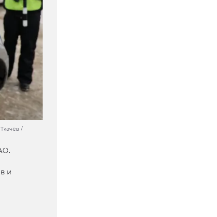
Ткачёв /
АО.
в и