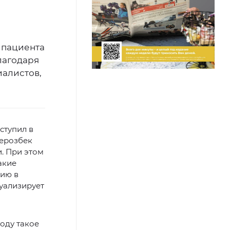
 пациента
лагодаря
алистов,
ступил в
Шерозбек
. При этом
акие
чию в
уализирует
оду такое