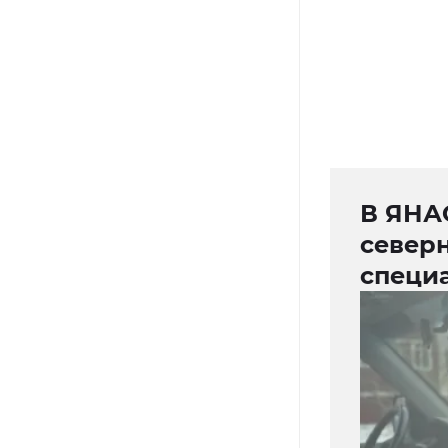
В ЯНА
северн
специ