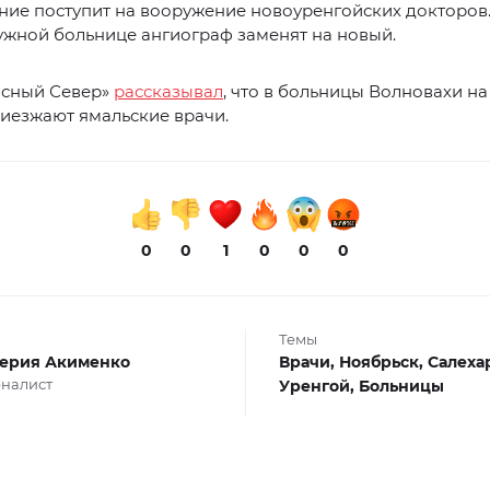
ние поступит на вооружение новоуренгойских докторов
ружной больнице ангиограф заменят на новый.
асный Север»
рассказывал
, что в больницы Волновахи на
иезжают ямальские врачи.
0
0
1
0
0
0
Темы
ерия Акименко
Врачи,
Ноябрьск,
Салеха
налист
Уренгой,
Больницы