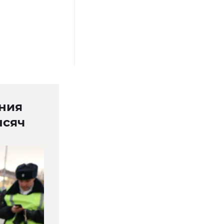
ния
ысяч