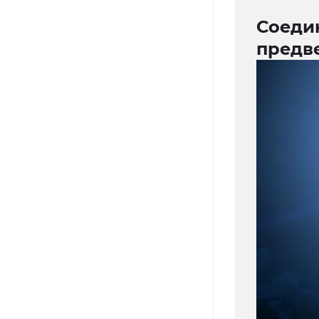
Соедин
предв