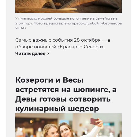
У ямальских моржей большое пополнение в семействе в
этом году. Фото: предоставлено пресс-службой губернатора
ЯНАО
Самые важные события 28 октября — в
обзоре новостей «Красного Севера».
Читать далее >
Козероги и Весы
встретятся на шопинге, а
Девы готовы сотворить
кулинарный шедевр