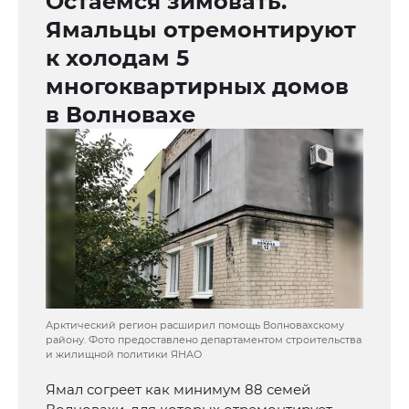
Остаемся зимовать.
Ямальцы отремонтируют
к холодам 5
многоквартирных домов
в Волновахе
Арктический регион расширил помощь Волновахскому
району. Фото предоставлено департаментом строительства
и жилищной политики ЯНАО
Ямал согреет как минимум 88 семей