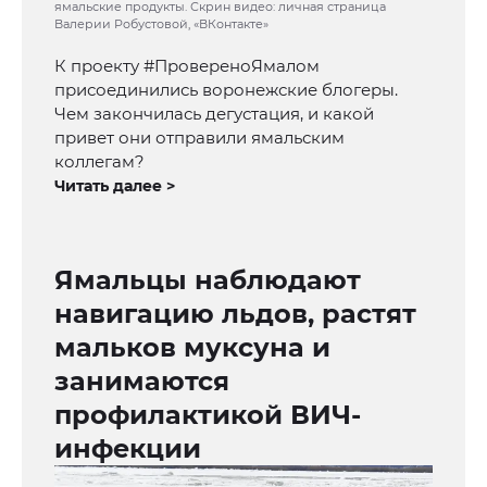
ямальские продукты. Скрин видео: личная страница
Валерии Робустовой, «ВКонтакте»
К проекту #ПровереноЯмалом
присоединились воронежские блогеры.
Чем закончилась дегустация, и какой
привет они отправили ямальским
коллегам?
Читать далее >
Ямальцы наблюдают
навигацию льдов, растят
мальков муксуна и
занимаются
профилактикой ВИЧ-
инфекции