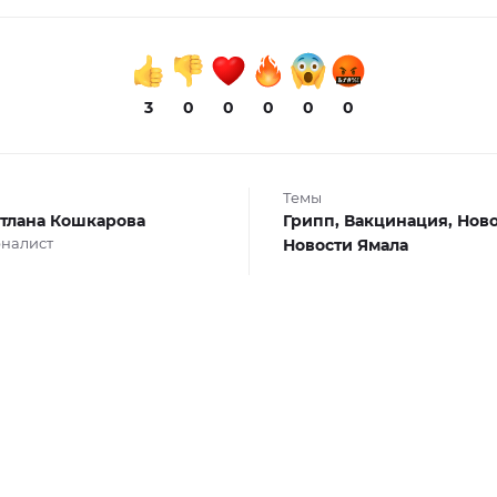
3
0
0
0
0
0
Темы
тлана Кошкарова
Грипп,
Вакцинация,
Ново
налист
Новости Ямала