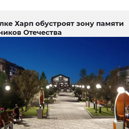
лке Харп обустроят зону памяти
ников Отечества