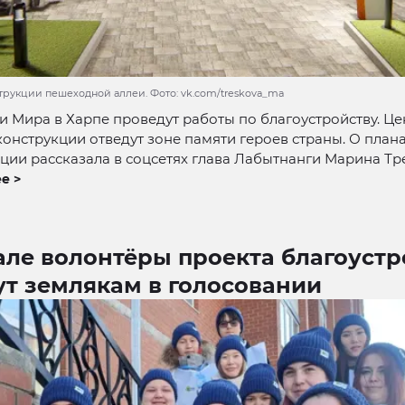
трукции пешеходной аллеи. Фото: vk.com/treskova_ma
 Мира в Харпе проведут работы по благоустройству. Ц
конструкции отведут зоне памяти героев страны. О план
ии рассказала в соцсетях глава Лабытнанги Марина Тр
е >
але волонтёры проекта благоустр
ут землякам в голосовании