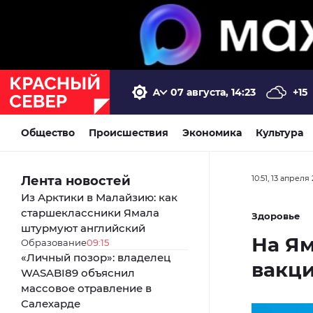
07 августа, 14:23
+15
Общество
Происшествия
Экономика
Культура
Лента новостей
10:51, 13 апреля
Из Арктики в Малайзию: как
старшеклассники Ямала
Здоровье
штурмуют английский
На Я
Образование
09:15
«Личный позор»: владелец
вакци
WASABI89 объяснил
массовое отравление в
Салехарде