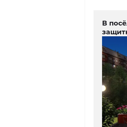
В посё
защит