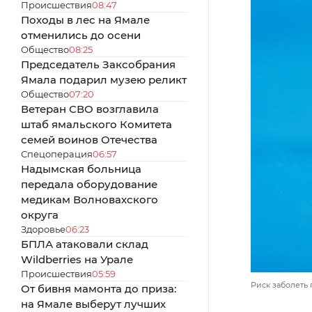
Происшествия
08:47
Походы в лес на Ямале
отменились до осени
Общество
08:25
Председатель Заксобрания
Ямала подарил музею реликт
Общество
07:20
Ветеран СВО возглавила
штаб ямальского Комитета
семей воинов Отечества
Спецоперация
06:57
Надымская больница
передала оборудование
медикам Волновахского
округа
Здоровье
06:23
БПЛА атаковали склад
Wildberries на Урале
Происшествия
05:59
Риск заболеть 
От бивня мамонта до приза:
на Ямале выберут лучших