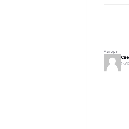
Авторы
Све
Жур