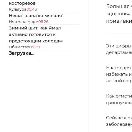
косторезов
Большая 
Культура
05:43
здоровья.
Нешаˮ шанаʼко мянаԯяˮ
прививки
Няръяна Ӈэрм
05:26
Зимний щит: как Ямал
активно готовится к
предстоящим холодам
Эти цифры
Общество
05:09
департаме
Загрузка...
Благодаря 
избежать и
легкой фор
Как отмети
гриппующи
Сейчас в о
заболеваем