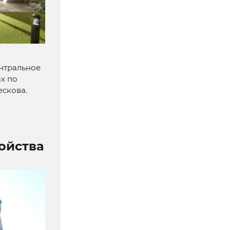
ентральное
ах по
ескова.
ойства