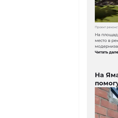
Проект реконс
На площади
место в ре
модернизац
Читать дале
На Ям
помог