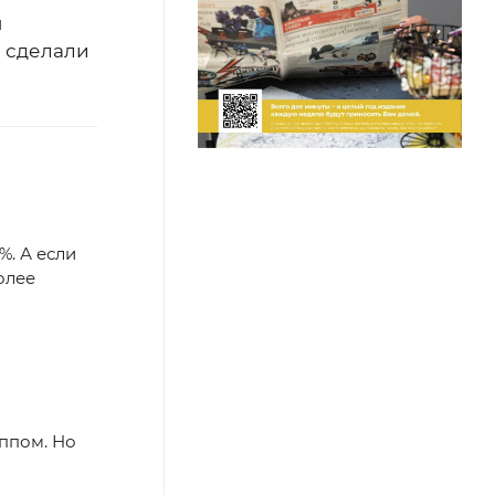
м
, сделали
%. А если
олее
иппом. Но