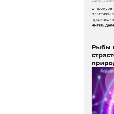
Ямальцы начали
В прокура
платежки з
проживают
Читать дале
Рыбы 
страст
приро