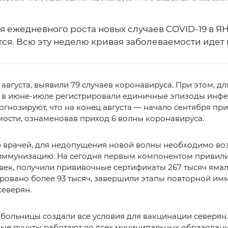
я ежедневного роста новых случаев CОVID-19 в Я
ся. Всю эту неделю кривая заболеваемости идет 
9 августа, выявили 79 случаев коронавируса. При этом, дл
, в июне-июле регистрировали единичные эпизоды инфе
гнозируют, что на конец августа — начало сентября при
ости, ознаменовав приход 6 волны коронавируса.
 врачей, для недопущения новой волны необходимо во
иммунизацию. На сегодня первым компонентом привили
век, получили прививочные сертификаты 267 тысяч ямал
ровано более 93 тысяч, завершили этапы повторной им
северян.
больницы создали все условия для вакцинации северян.
ые пункты работают во всех муниципальных образовани