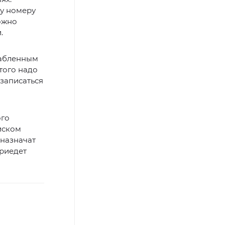
му номеру
ожно
.
лабленным
того надо
 записаться
ого
иском
 назначат
приедет