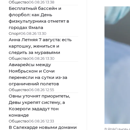
Общество
06.08.26 13:38
Бесплатный бассейн и
флорбол: как День
физкультурника отметят в
городах Ямала
Спорт
06.08.26 13:30
Анна Летняя 7 августа: есть
картошку, жениться и
следить за муравьями
Общество
06.08.26 13:30
Авиарейсы между
Ноябрьском и Сочи
перенесли на сутки из-за
ограничений полетов
Общество
06.08.26 12:55
Овны уточнят приоритеты,
Девы укрепят систему, а
Козероги зададут тон
команде
Общество
06.08.26 12:33
В Салехарде новыми домами
В ЯНАО вновь в