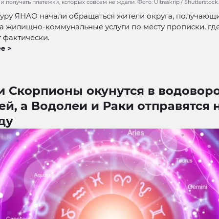
 получать платежки, которых совсем не ждали. Фото: Ultraskrip / Shutterstoc
туру ЯНАО начали обращаться жители округа, получающ
а жилищно-коммунальные услуги по месту прописки, где
 фактически.
е >
и Скорпионы окунутся в водовор
ей, а Водолеи и Раки отправятся 
ду