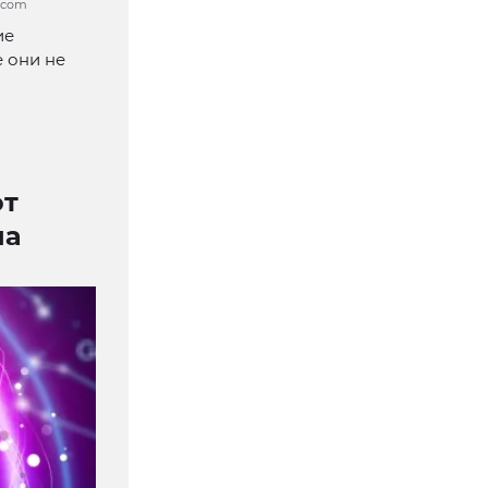
k.com
ие
 они не
от
на