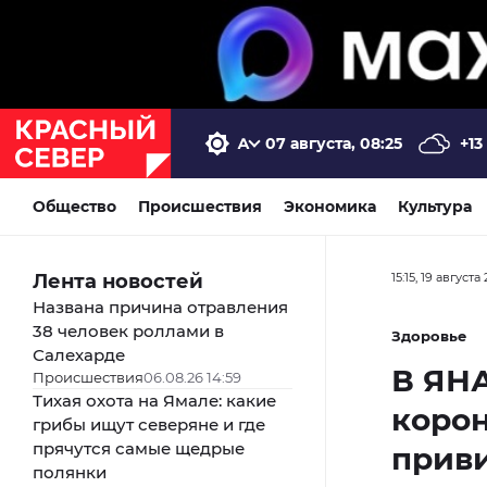
07 августа, 08:25
+13
Общество
Происшествия
Экономика
Культура
Лента новостей
15:15, 19 августа
Названа причина отравления
38 человек роллами в
Здоровье
Салехарде
В ЯНА
Происшествия
06.08.26 14:59
Тихая охота на Ямале: какие
корон
грибы ищут северяне и где
прячутся самые щедрые
приви
полянки