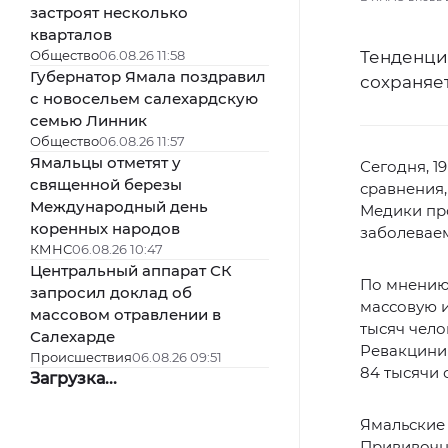
застроят несколько
кварталов
Общество
06.08.26 11:58
Тенденци
Губернатор Ямала поздравил
сохраняет
с новосельем салехардскую
семью Линник
Общество
06.08.26 11:57
Ямальцы отметят у
Сегодня, 1
священной березы
сравнения
Международный день
Медики про
коренных народов
заболеваем
КМНС
06.08.26 10:47
Центральный аппарат СК
По мнению
запросил доклад об
массовую 
массовом отравлении в
тысяч чело
Салехарде
Ревакцини
Происшествия
06.08.26 09:51
84 тысячи 
Загрузка...
Ямальские 
Прививочн