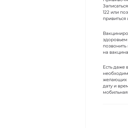
Записаться
122 или по
привиться 
Вакциниров
здоровьем
позвонить 
на вакцин
Есть даже 
необходимо
желающих п
дату и вре
мобильная