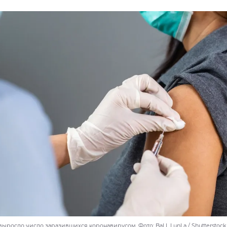
ыросло число заразившихся коронавирусом. Фото: BaLL LunLa / Shutterstoc