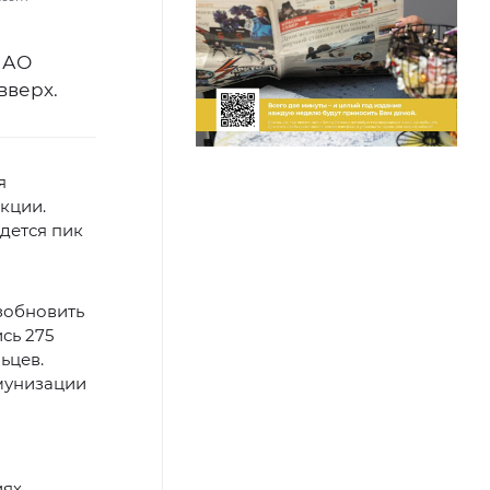
НАО
вверх.
я
кции.
дется пик
зобновить
сь 275
ьцев.
мунизации
ях.