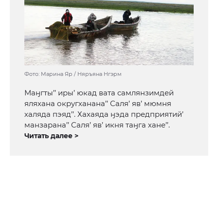
Фото: Марина Яр / Няръяна Нгэрм
Маӈгты’’ иры’ юкад вата самлянзимдей
яляхана округханана’’ Саля’ яв’ мюмня
халяда пэяд’’. Хахаяда ӈэда предприятий’
манзарана’’ Саля’ яв’ икня таӈга хане’’.
Читать далее >