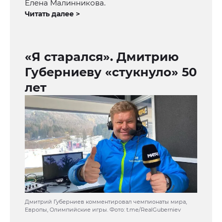
Елена Малинникова.
Читать далее >
«Я старался». Дмитрию
Губерниеву «стукнуло» 50
лет
Дмитрий Губерниев комментировал чемпионаты мира,
Европы, Олимпийские игры. Фото: t.me/RealGuberniev