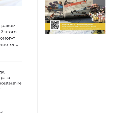
ь раком
й этого
помогут
-диетолог
да,
 рака
cestershire
е
о
ой