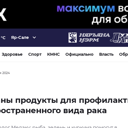
Яр-Сале
°C
Здоровье
Спорт
КМНС
Официально
Власть
Обр
ря 2024
аны продукты для профилак
остраненного вида рака
ог Мелаку: рыба, зелень и куркума помогут в