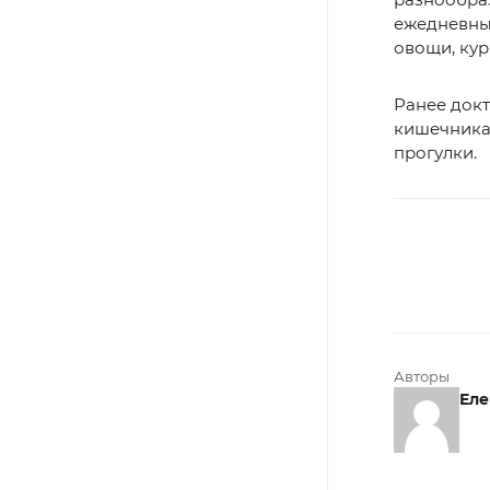
ежедневный
овощи, кур
Ранее док
кишечника
прогулки.
Авторы
Еле