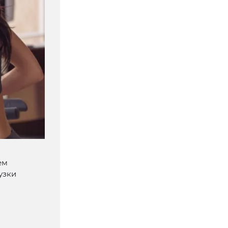
ем
узки