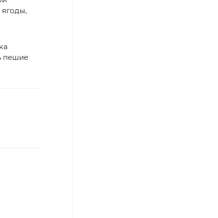
 ягоды,
ка
ь пешие