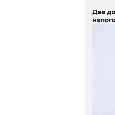
Две д
непог