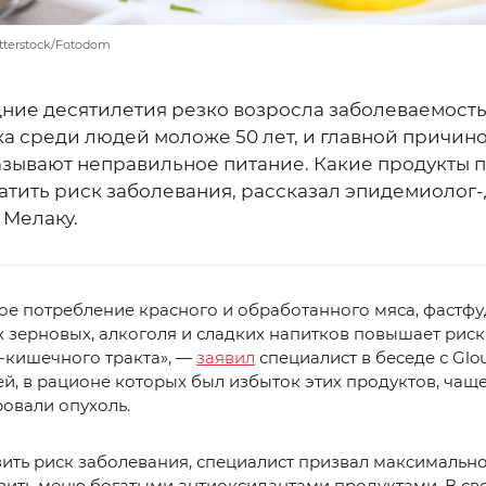
tterstock/Fotodom
дние десятилетия резко возросла заболеваемост
а среди людей моложе 50 лет, и главной причино
азывают неправильное питание. Какие продукты 
атить риск заболевания, рассказал эпидемиолог
 Мелаку.
е потребление красного и обработанного мяса, фастфу
зерновых, алкоголя и сладких напитков повышает риск
-кишечного тракта», —
заявил
специалист в беседе с Glou
дей, в рационе которых был избыток этих продуктов, чащ
овали опухоль.
ить риск заболевания, специалист призвал максимальн
зить меню богатыми антиоксидантами продуктами. В св