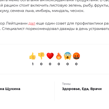
 рацион стоит включить листовую зелень, рыбу, фрукты,
куму, семена льна, имбирь, миндаль, чеснок.
тор Лейтцманн
дал
еще один совет для профилактики ра
. Специалист порекомендовал дважды в день устраиват
1
0
0
0
0
0
Темы
на Щукина
Здоровье,
Еда,
Врачи