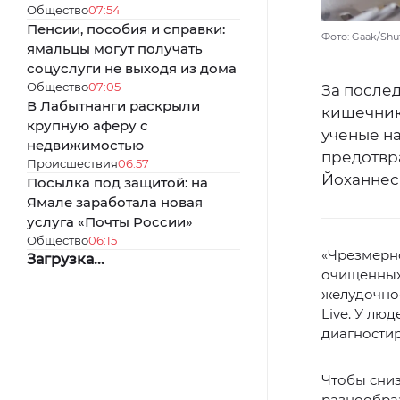
Общество
07:54
Пенсии, пособия и справки:
Фото: Gaak/Shu
ямальцы могут получать
соцуслуги не выходя из дома
Общество
07:05
За после
В Лабытнанги раскрыли
кишечник
крупную аферу с
ученые н
недвижимостью
предотвр
Происшествия
06:57
Йоханнес
Посылка под защитой: на
Ямале заработала новая
услуга «Почты России»
Общество
06:15
«Чрезмерно
Загрузка...
очищенных 
желудочно
Live. У лю
диагностир
Чтобы сниз
разнообра