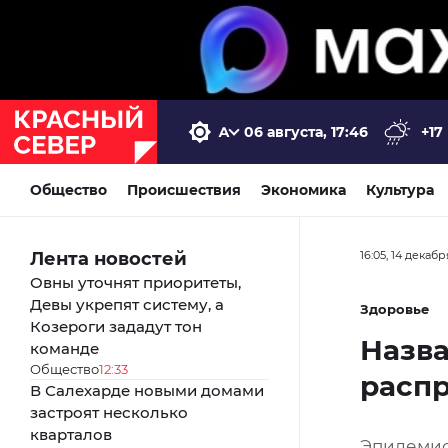
06 августа, 17:46
+17
Общество
Происшествия
Экономика
Культура
Лента новостей
16:05, 14 декаб
Овны уточнят приоритеты,
Девы укрепят систему, а
Здоровье
Козероги зададут тон
Назв
команде
Общество
12:33
распр
В Салехарде новыми домами
застроят несколько
кварталов
Эпидемиол