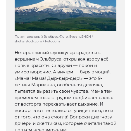
Притягательный Эльбрус. Фото: EvgenySHCH /
shutterstock.com / Fotodom
Неторопливый фуникулёр крадётся к
вершинам Эльбруса, открывая взору всё
новые красоты. Снаружи — покой и
умиротворение. А внутри — буря эмоций.
«Мама! Мама! Дыр-дыр-дыр!» — это 9-
летняя Марианна, особенная девочка,
пытается выразить свои чувства. Мама тем
временем тоже с трудом подбирает слова:
от восторга перехватывает дыхание. И
восторг этот не только от увиденного, но и
от того, что она смогла! Вопреки диагнозу
дочери и скептикам, которые считали такой
подъём невозможным.