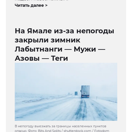
Читать далее >
На Ямале из-за непогоды
закрыли зимник
Лабытнанги — Мужи —
Азовы — Теги
В непогоду выезжать за границы населенных пунктов
опасно. Фото: Bits And Splits / shutterstock.com / Fotodom