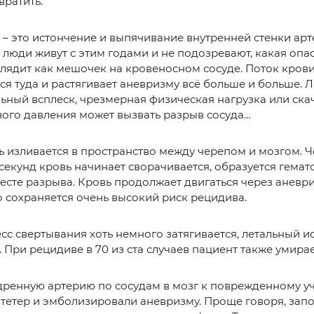
вратить.
– это истончение и выпячивание внутренней стенки арт
люди живут с этим годами и не подозревают, какая опа
глядит как мешочек на кровеносном сосуде. Поток кров
ся туда и растягивает аневризму всё больше и больше. 
ный всплеск, чрезмерная физическая нагрузка или ска
ного давления может вызвать разрыв сосуда…
ь изливается в пространство между черепом и мозгом. Ч
секунд кровь начинает сворачивается, образуется гемат
есте разрыва. Кровь продолжает двигаться через аневр
о сохраняется очень высокий риск рецидива.
сс свертывания хоть немного затягивается, летальный и
 При рецидиве в 70 из ста случаев пациент также умирае
дренную артерию по сосудам в мозг к поврежденному у
тетер и эмболизировали аневризму. Проще говоря, зап