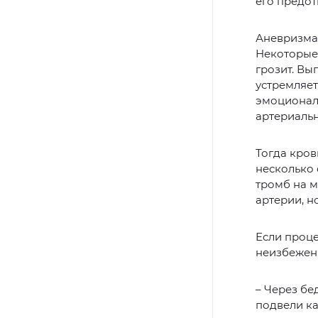
его предот
Аневризма 
Некоторые 
грозит. Вы
устремляет
эмоциональ
артериаль
Тогда кров
несколько 
тромб на м
артерии, н
Если проце
неизбежен.
– Через бе
подвели ка