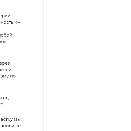
ерии.
сность им
и
Любой
чок
ерез
ома и
изму по
сход
т.
частку мы
олнили ее