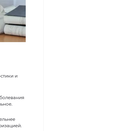
стики и
аболевания
льное.
тельнее
ризацией.