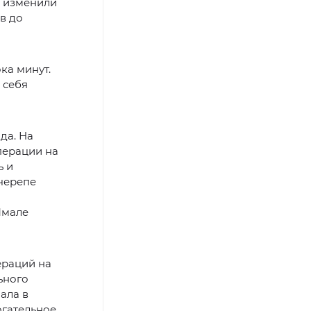
ы изменили
в до
ка минут.
 себя
да. На
перации на
ь и
 черепе
Ямале
ераций на
ьного
ала в
огательное