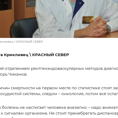
Крикливец \ КРАСНЫЙ СЕВЕР
га Крикливец \ КРАСНЫЙ СЕВЕР
й отделением рентгенэндоваскулярных методов диагно
орь Чиканов:
ичин смертности на первом месте по статистике стоят з
осудистой системы, следом – онкология, потом всё оста
 болезнь не настигает человека внезапно – надо внима
 к сигналам организма. Не стоит пренебрегать диспансе