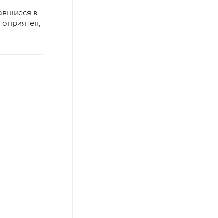
 –
авшиеся в
гоприятен,