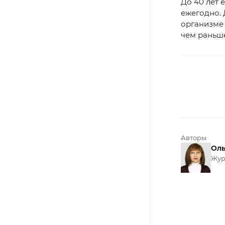
До 40 лет 
ежегодно. 
организме 
чем раньш
Авторы
Оль
Жур