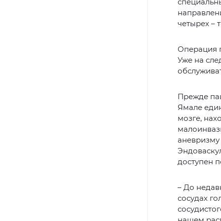
специальн
направлени
четырех – т
Операция 
Уже на сле
обслуживат
Прежде пац
Ямале един
мозге, нах
малоинвази
аневризму 
Эндоваскул
доступен п
– До недав
сосудах го
сосудистог
нашем рас