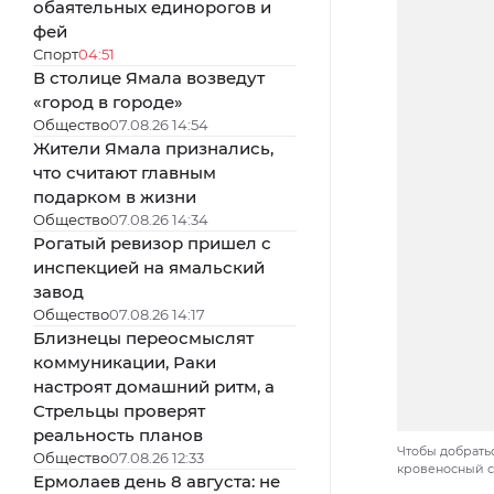
обаятельных единорогов и
фей
Спорт
04:51
В столице Ямала возведут
«город в городе»
Общество
07.08.26 14:54
Жители Ямала признались,
что считают главным
подарком в жизни
Общество
07.08.26 14:34
Рогатый ревизор пришел с
инспекцией на ямальский
завод
Общество
07.08.26 14:17
Близнецы переосмыслят
коммуникации, Раки
настроят домашний ритм, а
Стрельцы проверят
реальность планов
Чтобы добрать
Общество
07.08.26 12:33
кровеносный с
Ермолаев день 8 августа: не