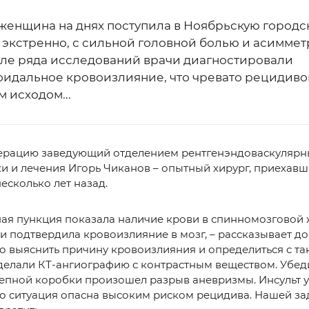
женщина на днях поступила в Ноябрьскую городс
 экстренно, с сильной головной болью и асимме
сле ряда исследований врачи диагностировали
оидальное кровоизлияние, что чревато рецидиво
 исходом...
ерацию заведующий отделением рентгенэндоваскулярн
и и лечения Игорь Чиканов – опытный хирург, приехавш
есколько лет назад.
ная пункция показала наличие крови в спинномозговой
и подтвердила кровоизлияние в мозг, – рассказывает док
 выяснить причину кровоизлияния и определиться с та
делали КТ-ангиографию с контрастным веществом. Убеди
репной коробки произошел разрыв аневризмы. Инсульт 
но ситуация опасна высоким риском рецидива. Нашей з