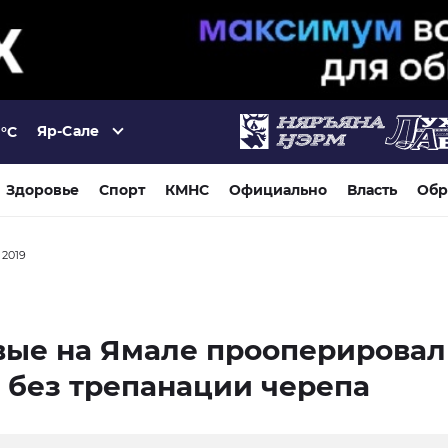
Яр-Сале
°C
Здоровье
Спорт
КМНС
Официально
Власть
Обр
 2019
вые на Ямале прооперирова
 без трепанации черепа