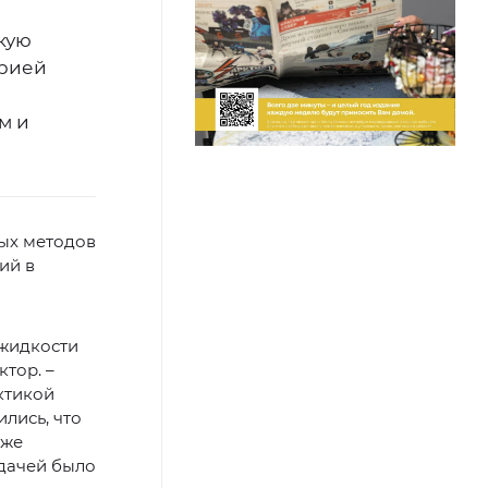
кую
трией
м и
ых методов
ий в
 жидкости
тор. –
ктикой
лись, что
уже
адачей было