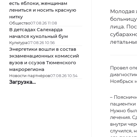
есть яблоки, женщинам
лениться и носить красную
Молодая 
нитку
больницу
Общество
07.08.26 11:08
лица. По
В детсадах Салехарда
субарахн
начался кукольный бум
летальным
Культура
07.08.26 10:56
Энергетики вошли в состав
экзаменационных комиссий
вузов и ссузов Тюменского
Провел оп
макрорегиона
диагностик
Новости партнёров
07.08.26 10:54
Ноябрьск н
Загрузка...
– Пояснич
пациентки 
Нужно было
лечения. С
внутри че
случился, 