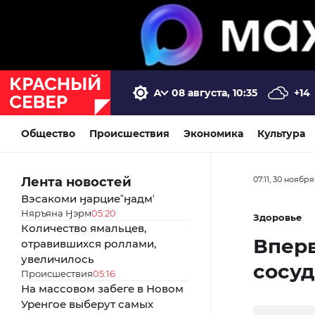
08 августа, 10:35
+14
Общество
Происшествия
Экономика
Культура
Лента новостей
07:11, 30 ноября
Вэсакоми ӈарциеˮӈадмʼ
Няръяна Ӈэрм
05:20
Здоровье
Количество ямальцев,
Впер
отравившихся роллами,
увеличилось
сосуд
Происшествия
05:16
На массовом забеге в Новом
Уренгое выберут самых