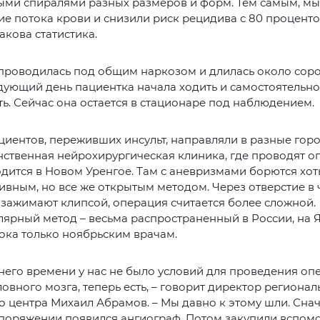
ыми спиралями разных размеров и форм. Тем самым, м
е потока крови и снизили риск рецидива с 80 проценто
акова статистика.
проводилась под общим наркозом и длилась около соро
дующий день пациентка начала ходить и самостоятельно
ь. Сейчас она остается в стационаре под наблюдением.
иентов, переживших инсульт, направляли в разные горо
ственная нейрохирургическая клиника, где проводят о
одится в Новом Уренгое. Там с аневризмами борются хот
вным, но все же открытым методом. Через отверстие в
зажимают клипсой, операция считается более сложной.
ярный метод – весьма распространенный в России, на 
ока только ноябрьским врачам.
него времени у нас не было условий для проведения оп
ловного мозга, теперь есть, – говорит директор регионал
о центра Михаил Абрамов. – Мы давно к этому шли. Снач
поряжении появился ангиограф. Потом закупили вспом