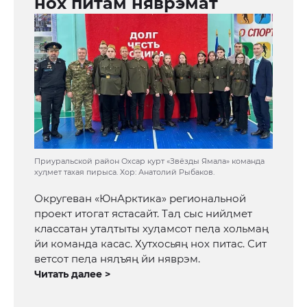
нох питам няврэмат
Приуральской район Охсар курт «Звёзды Ямала» команда
хуӆмет тахая пирыса. Хор: Анатолий Рыбаков.
Округеван «ЮнАрктика» региональной
проект итогат ястасайт. Таӆ сыс нийӆмет
классатан утаӆтыты хуӆамсот пеӆа хольмаң
йи команда касас. Хутхосьяң нох питас. Сит
ветсот пеӆа няӆъяң йи няврэм.
Читать далее >