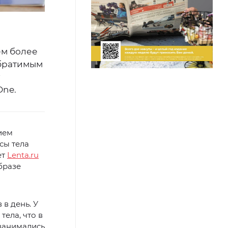
ем более
обратимым
One.
ием
сы тела
ет
Lenta.ru
бразе
в день. У
ела, что в
 занимались