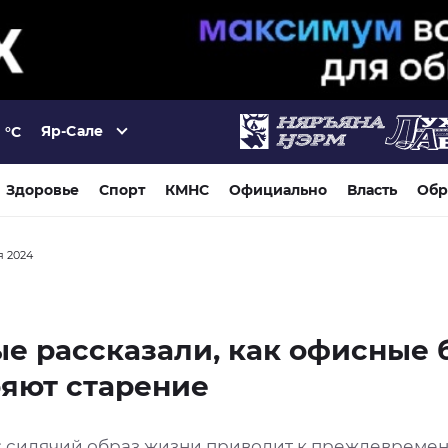
Яр-Сале
°C
Здоровье
Спорт
КМНС
Официально
Власть
Обр
я 2024
е рассказали, как офисные 
яют старение
: сидячий образ жизни приводит к преждевреме