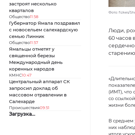
застроят несколько
кварталов
Фото: fizkes/S
Общество
11:58
Губернатор Ямала поздравил
с новосельем салехардскую
Люди, рож
семью Линник
60 часов 
Общество
11:57
сердечно
Ямальцы отметят у
старению
священной березы
Международный день
коренных народов
КМНС
10:47
«Длительн
Центральный аппарат СК
показателе
запросил доклад об
(ИМТ), что
массовом отравлении в
со ссылкой
Салехарде
жизни боле
Происшествия
09:51
Загрузка...
В среднем 
них наблюд
итоге уско