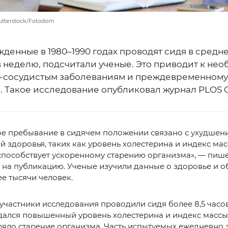
hutterstock/Fotodom
денные в 1980–1990 годах проводят сидя в средн
в неделю, подсчитали ученые. Это приводит к не
-сосудистым заболеваниям и преждевременному
. Такое исследование опубликовал журнал PLOS 
ое пребывание в сидячем положении связано с ухудшен
й здоровья, таких как уровень холестерина и индекс мас
 способствует ускоренному старению организма», — пиш
 на публикацию. Ученые изучили данные о здоровье и о
е тысячи человек.
участники исследования проводили сидя более 8,5 часов 
ался повышенный уровень холестерина и индекс массы т
ряло старение организма. Часть испытуемых ежедневно