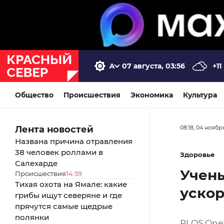
07 августа, 03:56
+11
Общество
Происшествия
Экономика
Культура
Лента новостей
08:18, 04 ноябр
Названа причина отравления
38 человек роллами в
Здоровье
Салехарде
Учены
Происшествия
14:59
Тихая охота на Ямале: какие
ускор
грибы ищут северяне и где
прячутся самые щедрые
полянки
PLOS One