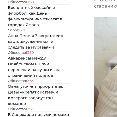
Общество
13:38
старени
Бесплатный бассейн и
флорбол: как День
физкультурника отметят в
городах Ямала
Спорт
13:30
Анна Летняя 7 августа: есть
картошку, жениться и
следить за муравьями
Общество
13:30
Авиарейсы между
Ноябрьском и Сочи
перенесли на сутки из-за
ограничений полетов
Общество
12:55
Овны уточнят приоритеты,
Девы укрепят систему, а
Козероги зададут тон
команде
Общество
12:33
В Салехарде новыми домами