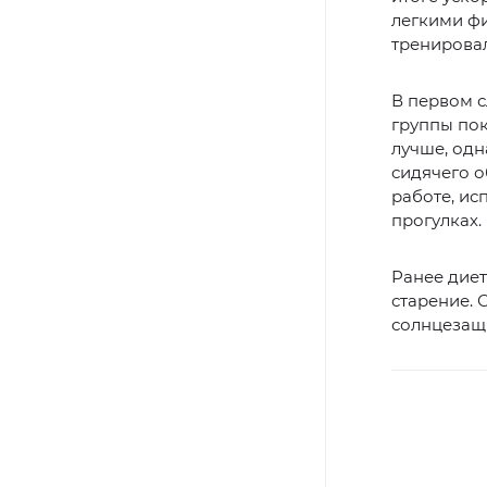
легкими фи
тренировал
В первом с
группы пок
лучше, одн
сидячего о
работе, ис
прогулках.
Ранее дие
старение. 
солнцезащ