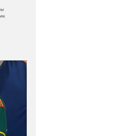
ры
ик