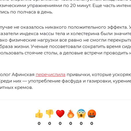
зическими упражнениями по 20 минут. Еще часть интен
ись по полчаса в день.
лучае не оказалось никакого положительного эффекта. 
азатели индекса массы тела и холестерина были значит
ако физические нагрузки все равно не смогли перекрыт
браза жизни. Ученые посоветовали сократить время сид
пользовать стоячие столы, а деловые встречи проводить 
толог Афинская
перечислила
привычки, которые ускоря
Среди них — употребление фасфуда и газировки, курение
итных кремов.
0
0
0
0
0
0