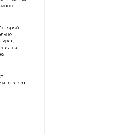
сивно
У второй
ельно
ь вред
ения на
на
ют
 и отказ от