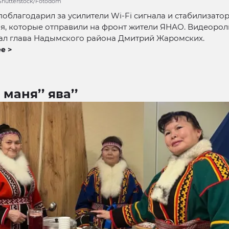
t/Shutterstock/Fotodom
облагодарил за усилители Wi-Fi сигнала и стабилизато
я, которые отправили на фронт жители ЯНАО. Видеорол
ал глава Надымского района Дмитрий Жаромских.
е >
 маня’’ ява’’