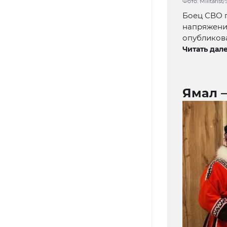
Фото: Militaris
Боец СВО п
напряжени
опубликов
Читать дале
Ямал –