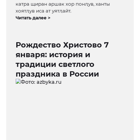
катра щиран аршак хор понӆув, ханты
хоятӆув иса ат уятӆайт.
Читать далее >
Рождество Христово 7
января: история и
традиции светлого
праздника в России