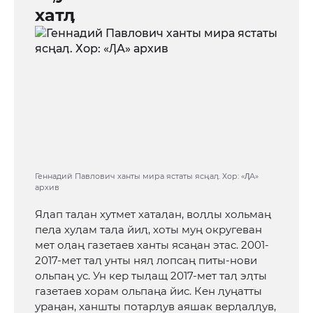
хатӆ
Геннадий Павлович ханты мира ястаты ясңаӆ. Хор: «ӅА»
архив
Яӆап таӆан хутмет хатаӆан, воӆӆы хольмаң
пеӆа хуӆам таӆа йиӆ, хоты муң округеван
мет оӆаң газетаев ханты ясаңан этас. 2001-
2017-мет таӆ унты няӆ лопсаң питы-нови
ольпаң ус. Ун кер тыӆащ 2017-мет таӆ эӆты
газетаев хорам ольпаңа йис. Кен ӆуңатты
ураңан, ханшты потарӆув аяшак верӆаӆӆув,