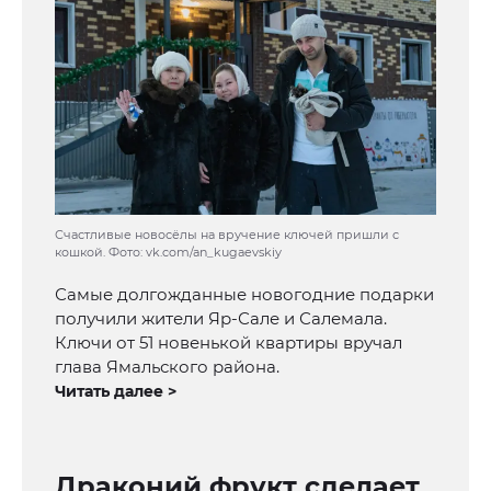
Счастливые новосёлы на вручение ключей пришли с
кошкой. Фото: vk.com/an_kugaevskiy
Самые долгожданные новогодние подарки
получили жители Яр-Сале и Салемала.
Ключи от 51 новенькой квартиры вручал
глава Ямальского района.
Читать далее >
Драконий фрукт сделает