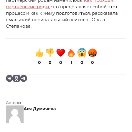
партнерским родам изменилось.
Как проходят
партнерские роды
, что представляет собой этот
процесс и как к нему подготовиться, рассказала
ямальский перинатальный психолог Ольга
Степанова.
0
0
0
1
0
0
Авторы
Ася Думичева