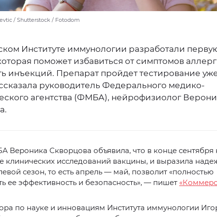
evtic / Shutterstock / Fotodom
ском Институте иммунологии разработали перву
которая поможет избавиться от симптомов аллерг
ть инъекций. Препарат пройдет тестирование уже
ассказала руководитель Федерального медико-
еского агентства (ФМБА), нейрофизиолог Верони
а.
А Вероника Скворцова объявила, что в конце сентября 
 клинических исследований вакцины, и выразила надеж
евой сезон, то есть апрель — май, позволит «полностью
ь ее эффективность и безопасность», — пишет
«Коммерс
ора по науке и инновациям Института иммунологии Иго