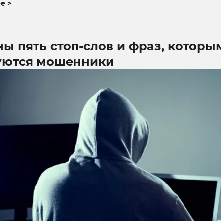
е >
ы пять стоп-слов и фраз, которы
уются мошенники