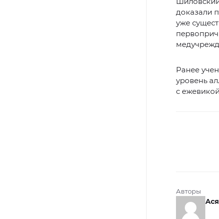
Шиловский 
доказали п
уже сущест
первопричи
медучрежд
Ранее уче
уровень ал
с ежевикой
Авторы
Ася