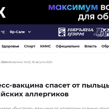
Яр-Сале
°C
Здоровье
Спорт
КМНС
Официально
Власть
Обр
а 2024
обновлено: 04:22, 18 августа 2024
сс-вакцина спасет от пыльц
ийских аллергиков
 мире «быстрая» вакцина от аллергии осенью про