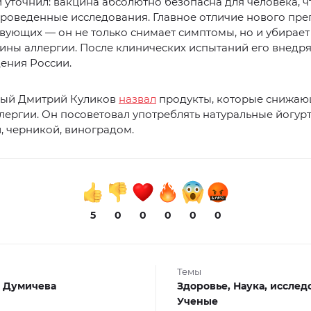
уточнил: вакцина абсолютно безопасна для человека, ч
роведенные исследования. Главное отличие нового пре
вующих — он не только снимает симптомы, но и убирает
ны аллергии. После клинических испытаний его внедря
ения России.
ный Дмитрий Куликов
назвал
продукты, которые снижа
лергии. Он посоветовал употреблять натуральные йогур
, черникой, виноградом.
5
0
0
0
0
0
Темы
 Думичева
Здоровье,
Наука,
исслед
Ученые