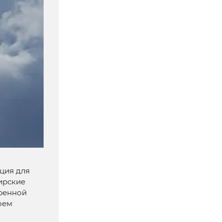
ация для
ирские
тренной
оем