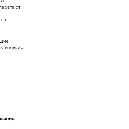
то
парата от
т в
ющие
ты и кефир
ование,