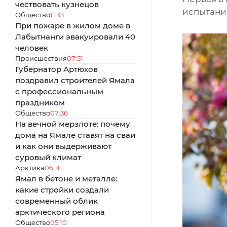
чествовать кузнецов
испытани
Общество
11:33
При пожаре в жилом доме в
Лабытнанги эвакуировали 40
человек
Происшествия
07:51
Губернатор Артюхов
поздравил строителей Ямала
с профессиональным
праздником
Общество
07:36
На вечной мерзлоте: почему
дома на Ямале ставят на сваи
и как они выдерживают
суровый климат
Арктика
06:11
Ямал в бетоне и металле:
какие стройки создали
современный облик
арктического региона
Общество
05:10