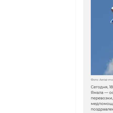
Фото: Aerial-mo
Сегодня, 1
Ямала — о
перевозки,
медпомощи 
поздравле