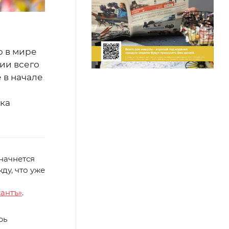
ю в мире
ии всего
 в начале
ка
начнется
ду, что уже
антъ»
.
рь