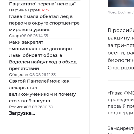
Паӈгхататоʼ перенаˮ ненэцяˮ
Няръяна Ӈэрм
04:37
Фото: Budimir J
Глава Ямала обкатал лед в
первом в округе спортцентре
мирового уровня
В россий
Спорт
08.08.26 14:35
вакцину, 
Раки закрепят
за три-пя
эмоциональные договоры,
осени, р
Львы обновят образ, а
биологич
Водолеи найдут ход в обход
Скворцов
препятствий
Общество
08.08.26 12:33
Святой Пантелеймон: как
лекарь стал
«Глава ФМБ
великомучеником и почему
проведение
его чтят 9 августа
первый пол
Религия
08.08.26 10:30
подтвердит
Загрузка...
Замдирект