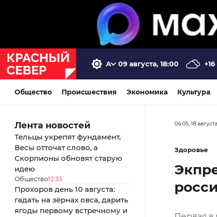
09 августа, 18:00
+16
Общество
Происшествия
Экономика
Культура
Лента новостей
04:05, 18 август
Тельцы укрепят фундамент,
Весы отточат слово, а
Здоровье
Скорпионы обновят старую
Экпре
идею
Общество
12:33
росс
Прохоров день 10 августа:
гадать на зёрнах овса, дарить
ягоды первому встречному и
Первая в