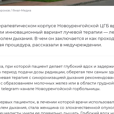
оронов / Ямал-Медиа
ерапевтическом корпусе Новоуренгойской ЦГБ в
и инновационный вариант лучевой терапии — л
олем дыхания. В чем он заключается и как прохо
ая процедура, рассказали в медучреждении.
ка, при которой пациент делает глубокий вдох и задерж
а период подачи дозы радиации, оберегая тем самым з
учевая терапия с синхронизацией дыхания рекомендова
с образованием молочных желез или в области грудной 
 telegram-канале Новоуренгойской горбольницы.
ервых пациенток, в лечении которой врачи использова
лем дыхания, стала женщина со злокачественной опухол
ециалисты учили ее правильно дышать. Глубокий вдох н