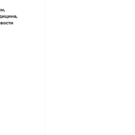
ы,
дицина,
вости