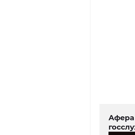
Афера 
госсл