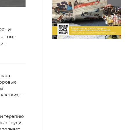
рачи
ечение
дит
ивает
доровые
на
клетки», —
ли терапию
ью груди.
аполняет