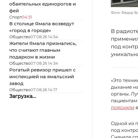
обаятельных единорогов и
фей
Фото: Фёдор В
Спорт
04:51
В столице Ямала возведут
«город в городе»
В радиот
Общество
07.08.26 14:54
применил
Жители Ямала признались,
под контр
что считают главным
уникальн
подарком в жизни
Общество
07.08.26 14:34
Рогатый ревизор пришел с
инспекцией на ямальский
«Это техни
завод
дыхание н
Общество
07.08.26 14:17
органы. Л
Загрузка...
пациентам 
пояснили
в
Одной из п
под контро
Сначала сп