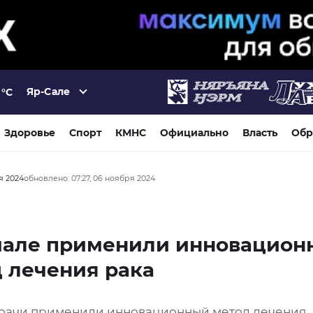
Яр-Сале
°C
Здоровье
Спорт
КМНС
Официально
Власть
Обр
я 2024
обновлено: 07:27, 06 ноября 2024
мале применили инновацион
 лечения рака
рачи применили инновационный метод лечения