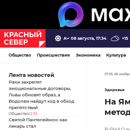
08 августа, 17:34
+15
Общество
Происшествия
Экономика
Культура
Лента новостей
07:05, 06 ноябр
Раки закрепят
эмоциональные договоры,
Здоровье
Львы обновят образ, а
На Я
Водолеи найдут ход в обход
препятствий
метод
Общество
12:33
Святой Пантелеймон: как
лекарь стал
В ЯНАО в