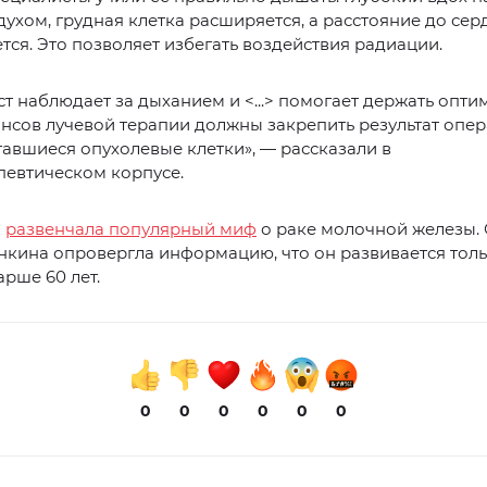
духом, грудная клетка расширяется, а расстояние до сер
тся. Это позволяет избегать воздействия радиации.
т наблюдает за дыханием и <...> помогает держать опт
еансов лучевой терапии должны закрепить результат опе
тавшиеся опухолевые клетки», — рассказали в
певтическом корпусе.
ч
развенчала популярный миф
о раке молочной железы.
нкина опровергла информацию, что он развивается толь
рше 60 лет.
0
0
0
0
0
0