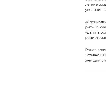
легкие воз
увеличивае
«Специалис
ритм. 15 с
удалить ос
радиотера
Ранее вра
Татьяна Си
женщин ста