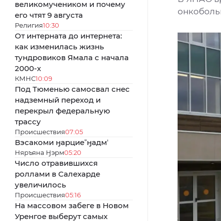
великомучеником и почему
онкоболь
его чтят 9 августа
Религия
10:30
От интерната до интернета:
как изменилась жизнь
тундровиков Ямала с начала
2000-х
КМНС
10:09
Под Тюменью самосвал снес
надземный переход и
перекрыл федеральную
трассу
Происшествия
07:05
Вэсакоми ӈарциеˮӈадмʼ
Няръяна Ӈэрм
05:20
Число отравившихся
роллами в Салехарде
увеличилось
Происшествия
05:16
На массовом забеге в Новом
Уренгое выберут самых