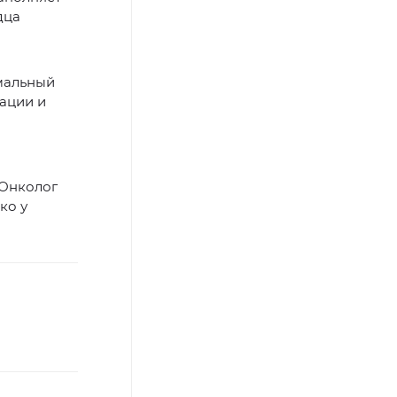
дца
имальный
рации и
 Онколог
ко у