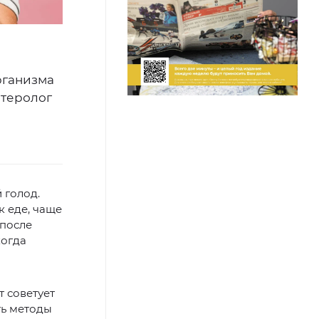
рганизма
нтеролог
 голод.
 еде, чаще
 после
когда
 советует
ть методы