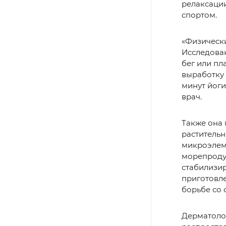
релаксации
спортом.
«Физическ
Исследован
бег или пл
выработку 
минут йоги
врач.
Также она
раститель
микроэлеме
морепроду
стабилизир
приготовле
борьбе со 
Дерматолог