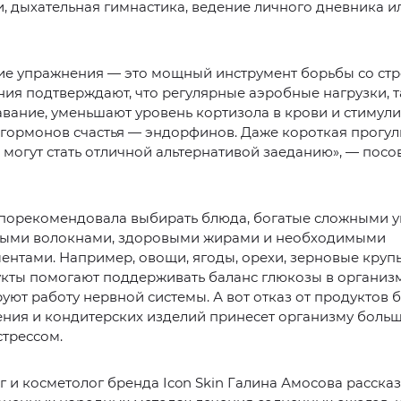
, дыхательная гимнастика, ведение личного дневника и
ие упражнения — это мощный инструмент борьбы со стр
ия подтверждают, что регулярные аэробные нагрузки, т
авание, уменьшают уровень кортизола в крови и стимул
гормонов счастья — эндорфинов. Даже короткая прогулк
 могут стать отличной альтернативой заеданию», — посо
 порекомендовала выбирать блюда, богатые сложными у
ными волокнами, здоровыми жирами и необходимыми
нтами. Например, овощи, ягоды, орехи, зерновые круп
кты помогают поддерживать баланс глюкозы в организ
уют работу нервной системы. А вот отказ от продуктов 
ния и кондитерских изделий принесет организму больш
стрессом.
 и косметолог бренда Icon Skin Галина Амосова рассказ