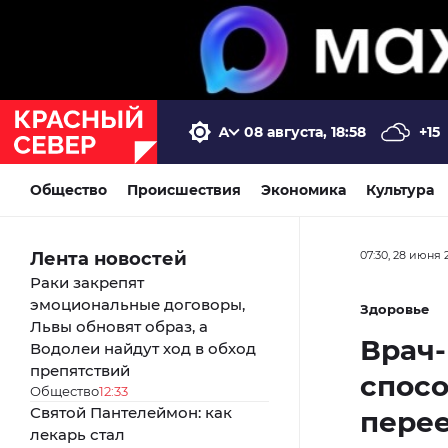
08 августа, 18:58
+15
Общество
Происшествия
Экономика
Культура
Лента новостей
07:30, 28 июня 
Раки закрепят
эмоциональные договоры,
Здоровье
Львы обновят образ, а
Врач-
Водолеи найдут ход в обход
препятствий
спос
Общество
12:33
Святой Пантелеймон: как
пере
лекарь стал