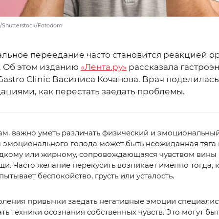
k/Shutterstock/Fotodom
льное переедание часто становится реакцией о
. Об этом изданию
«Лента.ру»
рассказала гастроэ
astro Clinic Василиса Кочанова. Врач поделилась
ациями, как перестать заедать проблемы.
ам, важно уметь различать физический и эмоциональный
эмоционального голода может быть неожиданная тяга к
ладкому или жирному, сопровождающаяся чувством вины
и. Часто желание перекусить возникает именно тогда, 
пытывает беспокойство, грусть или усталость.
ления привычки заедать негативные эмоции специалист
ть техники осознания собственных чувств. Это могут бы