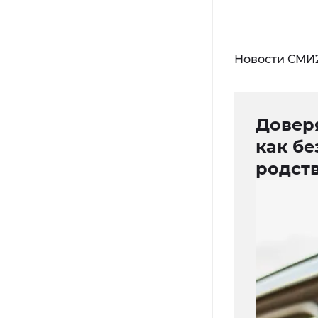
Новости СМИ
Доверя
как бе
родст