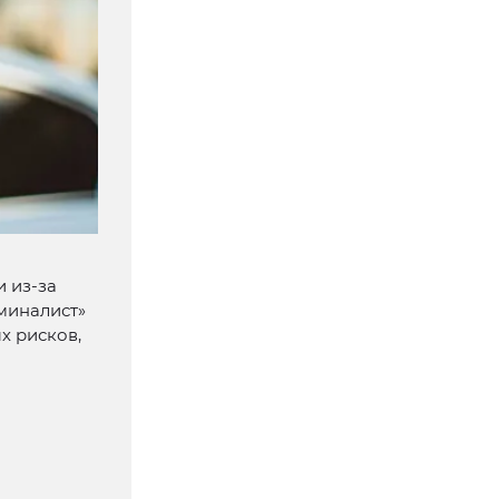
 из-за
миналист»
х рисков,