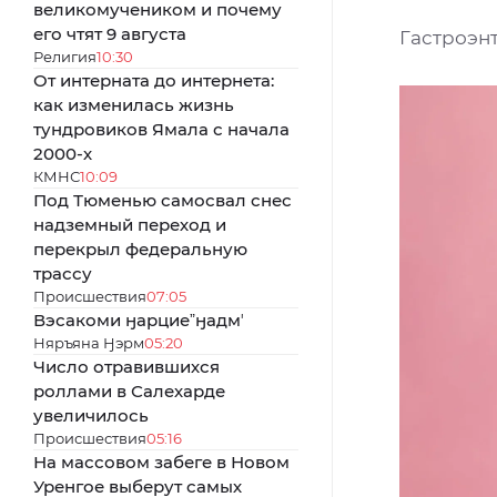
великомучеником и почему
его чтят 9 августа
Гастроэнт
Религия
10:30
От интерната до интернета:
как изменилась жизнь
тундровиков Ямала с начала
2000-х
КМНС
10:09
Под Тюменью самосвал снес
надземный переход и
перекрыл федеральную
трассу
Происшествия
07:05
Вэсакоми ӈарциеˮӈадмʼ
Няръяна Ӈэрм
05:20
Число отравившихся
роллами в Салехарде
увеличилось
Происшествия
05:16
На массовом забеге в Новом
Уренгое выберут самых