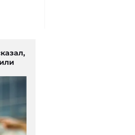
казал,
 или