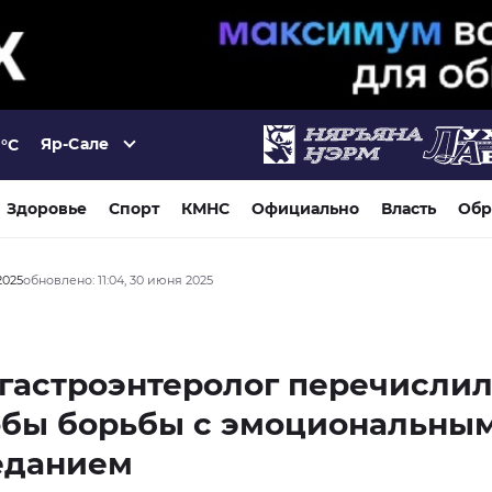
Яр-Сале
°C
Здоровье
Спорт
КМНС
Официально
Власть
Обр
2025
обновлено: 11:04, 30 июня 2025
гастроэнтеролог перечисли
обы борьбы с эмоциональны
еданием