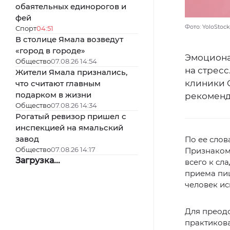
обаятельных единорогов и
фей
Фото: YoloStoc
Спорт
04:51
В столице Ямала возведут
«город в городе»
Эмоциона
Общество
07.08.26 14:54
на стресс
Жители Ямала признались,
клиники G
что считают главным
подарком в жизни
рекоменд
Общество
07.08.26 14:34
Рогатый ревизор пришел с
инспекцией на ямальский
завод
По ее слов
Общество
07.08.26 14:17
Признаком 
Загрузка...
всего к с
приема пищ
человек ис
Для преодо
практикова