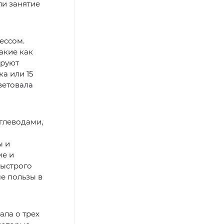
ли занятие
ессом.
акие как
ируют
а или 15
ветовала
глеводами,
ы и
ме и
быстрого
е пользы в
ала о трех