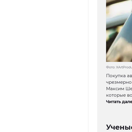
Фото: XArtProd
Покупка ав
чрезмерног
Максим Шел
которые в
Читать дале
Ученые