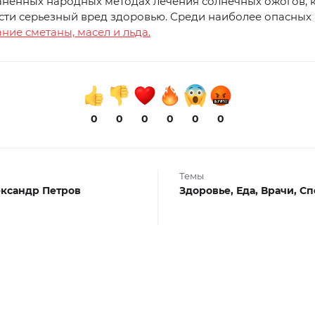
аненных народных методах лечения солнечных ожогов, 
сти серьезный вред здоровью. Среди наиболее опасных
ние сметаны, масел и льда.
0
0
0
0
0
0
Темы
ксандр Петров
Здоровье,
Еда,
Врачи,
Сп