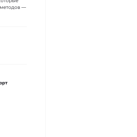
которые
 методов —
орт