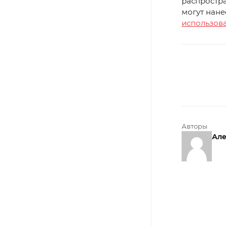
распростр
могут нане
использова
Авторы
Але