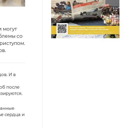
 могут
облемы со
приступом.
ов.
ов. И в
об после
зируются.
банные
е сердца и