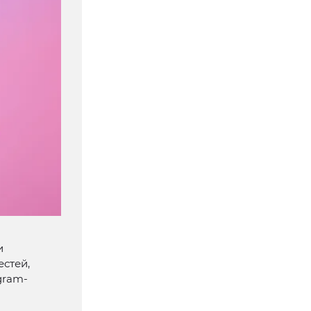
и
стей,
gram-