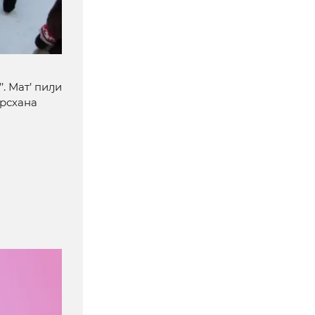
. Мат’ пиԓи
урсхана