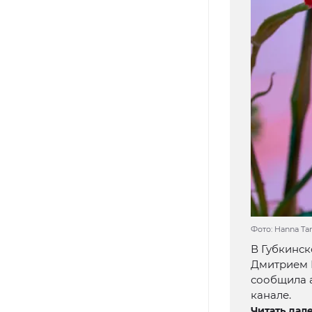
Фото: Hanna Tan
В Губкинс
Дмитрием Г
сообщила 
канале.
Читать дале