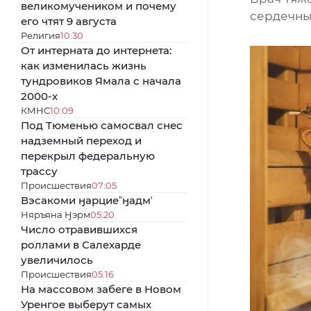
великомучеником и почему
сердечны
его чтят 9 августа
Религия
10:30
От интерната до интернета:
как изменилась жизнь
тундровиков Ямала с начала
2000-х
КМНС
10:09
Под Тюменью самосвал снес
надземный переход и
перекрыл федеральную
трассу
Происшествия
07:05
Вэсакоми ӈарциеˮӈадмʼ
Няръяна Ӈэрм
05:20
Число отравившихся
роллами в Салехарде
увеличилось
Происшествия
05:16
На массовом забеге в Новом
Уренгое выберут самых