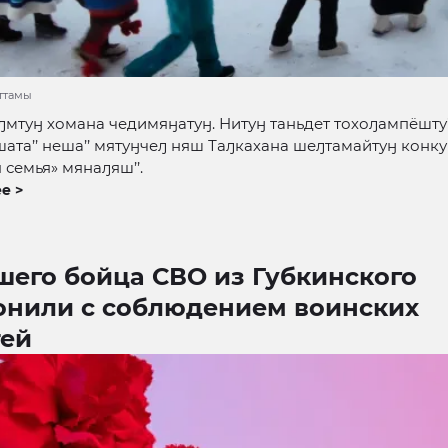
аттамы
мтуӈ хомана чедимяӈатуӈ. Нитуӈ таньдет тохоԓампёшту’’
имшата’’ неша’’ мятуӈчеԓ няш Таԓкахана шеԓтамайтуӈ конк
семья» мянаԓяш’’.
е >
шего бойца СВО из Губкинского
онили с соблюдением воинских
тей