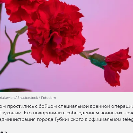
iukevich / Shutterstock / Fotodom
ком простились с бойцом специальной военной операци
луховым. Его похоронили с соблюдением воинских поче
администрация города Губкинского в официальном tele
е >