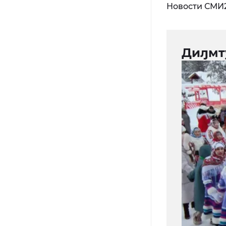
Новости СМИ
Диԓмт