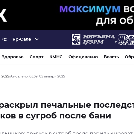
Яр-Сале
°C
Здоровье
Спорт
КМНС
Официально
Власть
Обр
я 2025
обновлено: 05:59, 05 января 2025
 раскрыл печальные последс
ов в сугроб после бани
ельников: прыжок в сугроб после парилки чреват