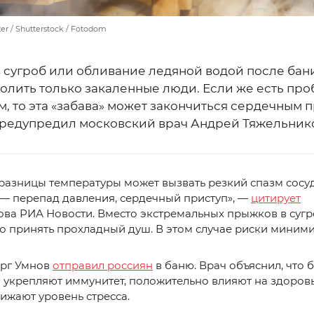
er / Shutterstock / Fotodom
 сугроб или обливание ледяной водой после бани
олить только закаленные люди. Если же есть пр
, то эта «забава» может закончиться сердечным 
предупредил московский врач Андрей Тяжельник
 разницы температуры может вызвать резкий спазм сосуд
 — перепад давления, сердечный приступ», —
цитирует
ва РИА Новости. Вместо экстремальных прыжков в сугр
 принять прохладный душ. В этом случае риски миними
ург Умнов
отправил россиян
в баню. Врач объяснил, что 
укрепляют иммунитет, положительно влияют на здоровь
нижают уровень стресса.