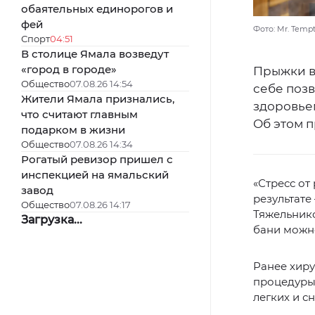
обаятельных единорогов и
фей
Фото: Mr. Tempt
Спорт
04:51
В столице Ямала возведут
«город в городе»
Прыжки в
Общество
07.08.26 14:54
себе позв
Жители Ямала признались,
здоровьем
что считают главным
Об этом 
подарком в жизни
Общество
07.08.26 14:34
Рогатый ревизор пришел с
инспекцией на ямальский
«Стресс от
завод
результате
Общество
07.08.26 14:17
Тяжельнико
Загрузка...
бани можно
Ранее хир
процедуры 
легких и с