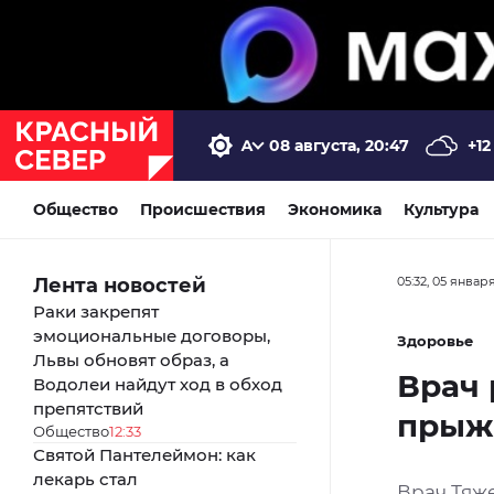
08 августа, 20:47
+12
Общество
Происшествия
Экономика
Культура
Лента новостей
05:32, 05 январ
Раки закрепят
эмоциональные договоры,
Здоровье
Львы обновят образ, а
Врач
Водолеи найдут ход в обход
препятствий
прыжк
Общество
12:33
Святой Пантелеймон: как
лекарь стал
Врач Тяж