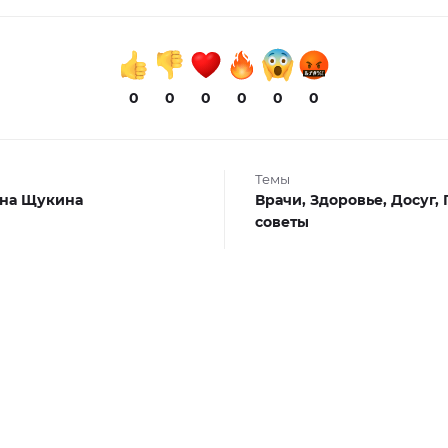
0
0
0
0
0
0
Темы
на Щукина
Врачи,
Здоровье,
Досуг,
советы