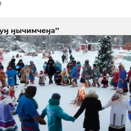
2
уӈ ӈычимчеӈа’’