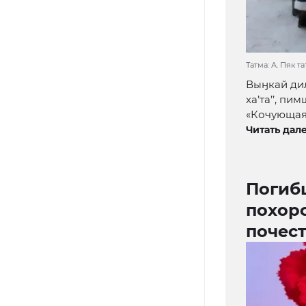
Татма: А. Пяк т
Выӈкай диԓ
ха’та’’, п
«Кочующая 
Читать дале
Погиб
похор
почес