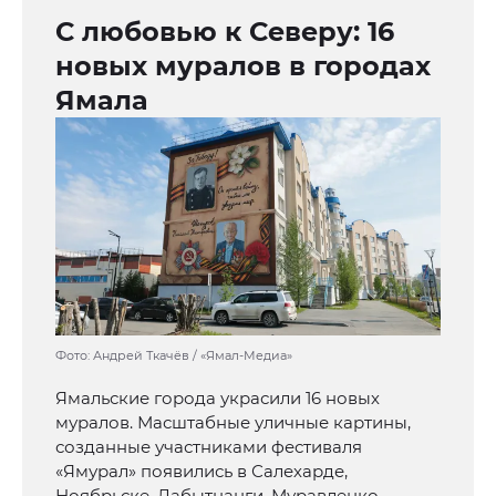
С любовью к Северу: 16
новых муралов в городах
Ямала
Фото: Андрей Ткачёв / «Ямал-Медиа»
Ямальские города украсили 16 новых
муралов. Масштабные уличные картины,
созданные участниками фестиваля
«Ямурал» появились в Салехарде,
Ноябрьске, Лабытнанги, Муравленко,