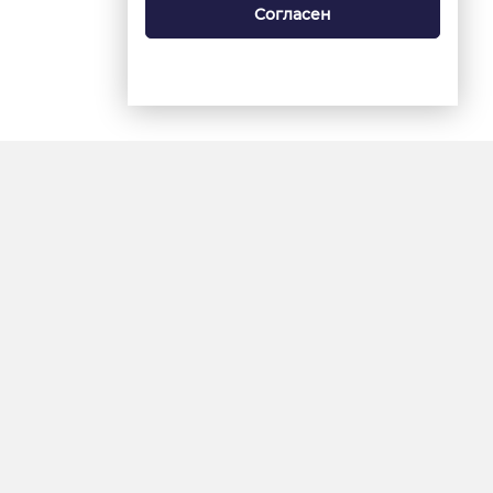
Согласен
18+
«Ямал-Медиа»
Интернет-сайт «Красный
Север»
«Север-Пресс»