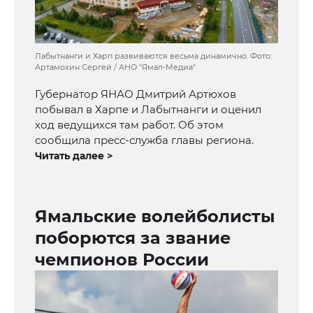
Лабытнанги и Харп развиваются весьма динамично. Фото:
Артамохин Сергей / АНО "Ямал-Медиа"
Губернатор ЯНАО Дмитрий Артюхов
побывал в Харпе и Лабытнанги и оценил
ход ведущихся там работ. Об этом
сообщила пресс-служба главы региона.
Читать далее >
Ямальские волейболисты
поборются за звание
чемпионов России