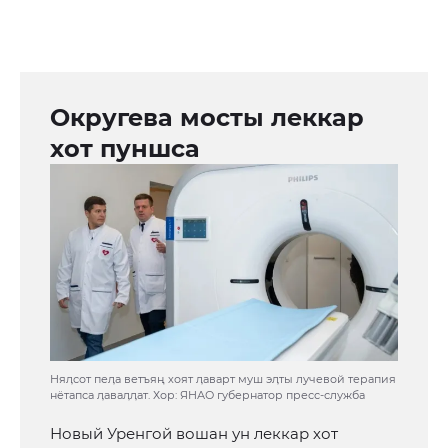
Округева мосты леккар
хот пуншса
Няӆсот пеӆа ветъяң хоят ӆаварт муш эӆты лучевой терапия
нётапса ӆаваӆӆат. Хор: ЯНАО губернатор пресс-служба
Новый Уренгой вошан ун леккар хот