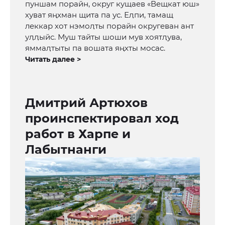
пуншам порайн, округ кущаев «Вещкат юш»
хуват яңхман щита па ус. Еӆпи, тамащ
леккар хот нэмоӆты порайн округеван ант
уӆӆыйс. Муш тайты шоши мув хоятӆува,
яммаӆтыты па вошата яңхты мосас.
Читать далее >
Дмитрий Артюхов
проинспектировал ход
работ в Харпе и
Лабытнанги