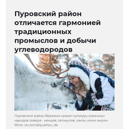
Пуровский район
отличается гармонией
традиционных
промыслов и добычи
углеводородов
Пуровский район бережно хранит культуру коренных
народов севера - ненцев, селькупов, ханты, коми-зырян.
Фото: vk.com/artyukhov_da