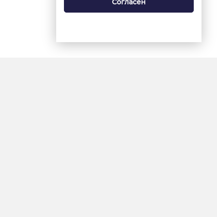
Согласен
18+
«Ямал-Медиа»
Интернет-сайт «Красный
Север»
«Север-Пресс»