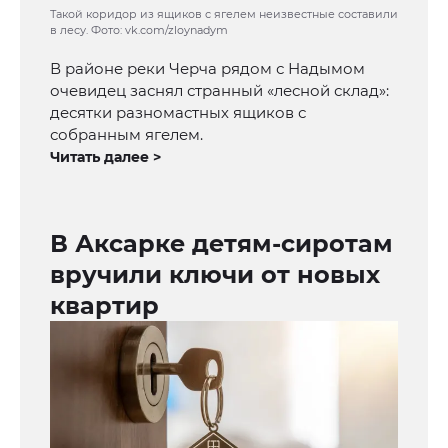
Такой коридор из ящиков с ягелем неизвестные составили
в лесу. Фото: vk.com/zloynadym
В районе реки Черча рядом с Надымом
очевидец заснял странный «лесной склад»:
десятки разномастных ящиков с
собранным ягелем.
Читать далее >
В Аксарке детям-сиротам
вручили ключи от новых
квартир