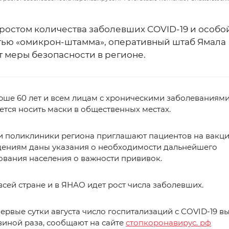
 ростом количества заболевших COVID-19 и особо
тью «омикрон-штамма», оперативный штаб Ямала
т меры безопасности в регионе.
рше 60 лет и всем лицам с хроническими заболеваниям
тся носить маски в общественных местах.
и поликлиники региона приглашают пациентов на вакц
ениям даны указания о необходимости дальнейшего
вания населения о важности прививок.
всей стране и в ЯНАО идет рост числа заболевших.
первые сутки августа число госпитализаций с COVID-19 в
виной раза, сообщают на сайте
стопкоронавирус. рф