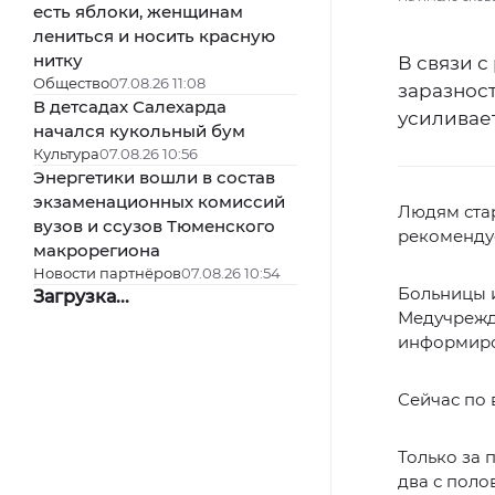
есть яблоки, женщинам
лениться и носить красную
нитку
В связи с
Общество
07.08.26 11:08
заразнос
В детсадах Салехарда
усиливае
начался кукольный бум
Культура
07.08.26 10:56
Энергетики вошли в состав
экзаменационных комиссий
Людям ста
вузов и ссузов Тюменского
рекомендуе
макрорегиона
Новости партнёров
07.08.26 10:54
Больницы 
Загрузка...
Медучрежд
информиро
Сейчас по 
Только за 
два с поло