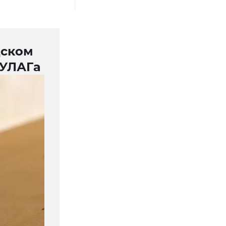
дском
ГУЛАГа