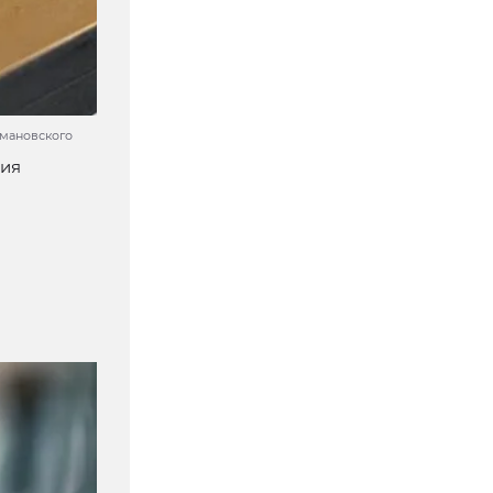
емановского
рия