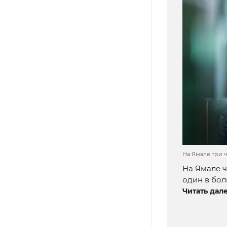
На Ямале три ч
На Ямале ч
один в бол
Читать дале