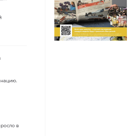
й
и
инацию.
ыросло в