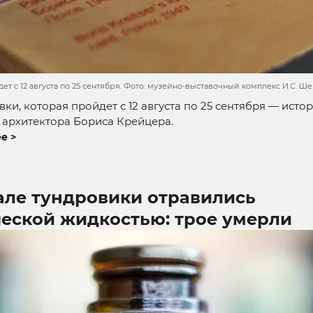
ет с 12 августа по 25 сентября. Фото: музейно-выставочный комплекс И.С. Ш
вки, которая пройдет с 12 августа по 25 сентября — исто
 архитектора Бориса Крейцера.
е >
але тундровики отравились
ческой жидкостью: трое умерли