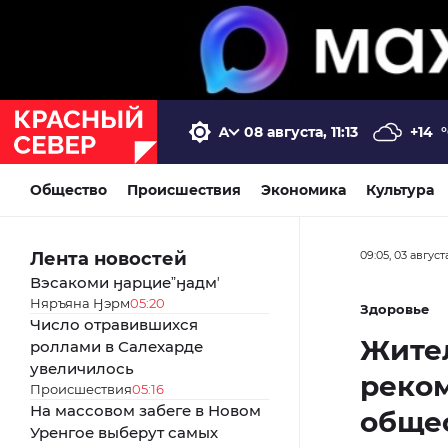
08 августа, 11:13
+14
Общество
Происшествия
Экономика
Культура
Лента новостей
09:05, 03 август
Вэсакоми ӈарциеˮӈадмʼ
Няръяна Ӈэрм
05:20
Здоровье
Число отравившихся
Жител
роллами в Салехарде
увеличилось
реком
Происшествия
05:16
На массовом забеге в Новом
обще
Уренгое выберут самых