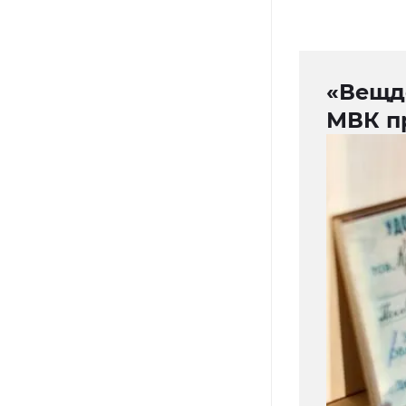
«Вещдо
МВК п