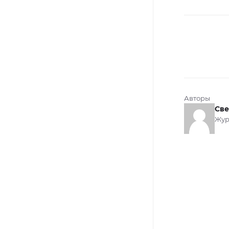
Авторы
Све
Жур