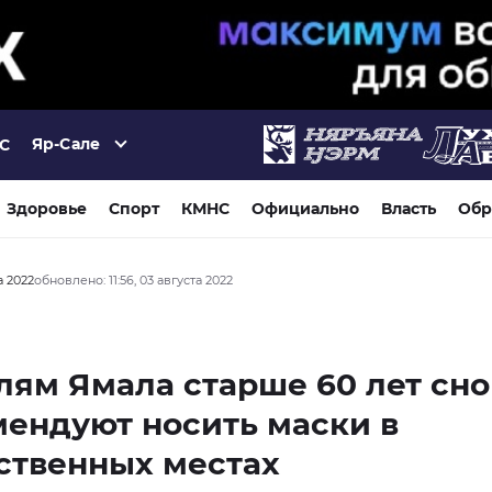
Яр-Сале
°C
Здоровье
Спорт
КМНС
Официально
Власть
Обр
а 2022
обновлено: 11:56, 03 августа 2022
ям Ямала старше 60 лет сно
ендуют носить маски в
ственных местах