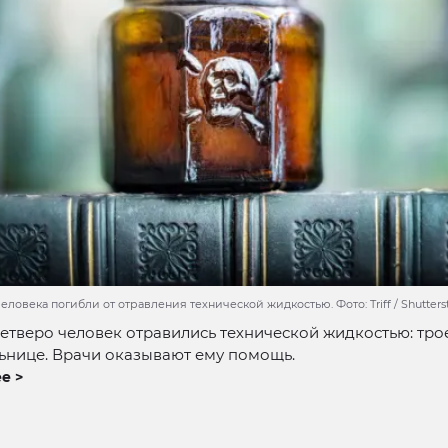
еловека погибли от отравления технической жидкостью. Фото: Triff / Shutter
етверо человек отравились технической жидкостью: тро
ьнице. Врачи оказывают ему помощь.
е >