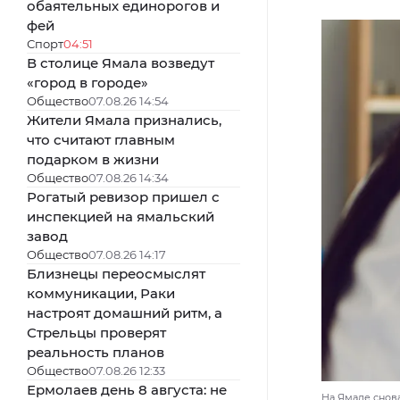
обаятельных единорогов и
фей
Спорт
04:51
В столице Ямала возведут
«город в городе»
Общество
07.08.26 14:54
Жители Ямала признались,
что считают главным
подарком в жизни
Общество
07.08.26 14:34
Рогатый ревизор пришел с
инспекцией на ямальский
завод
Общество
07.08.26 14:17
Близнецы переосмыслят
коммуникации, Раки
настроят домашний ритм, а
Стрельцы проверят
реальность планов
Общество
07.08.26 12:33
Ермолаев день 8 августа: не
На Ямале снова