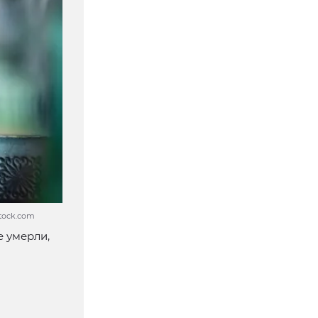
stock.com
е умерли,