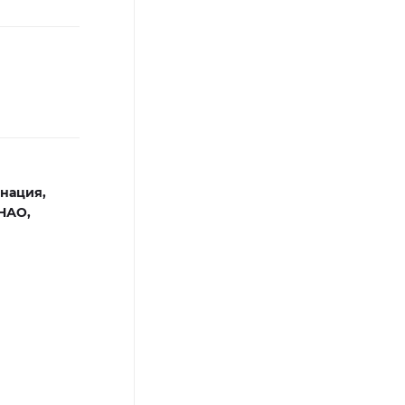
нация,
НАО,