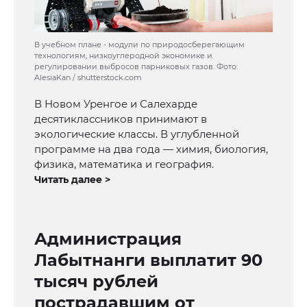
В учебном плане - модули по природосберегающим
технологиям, низкоуглеродной экономике и
регулировании выбросов парниковых газов. Фото:
AlesiaKan / shutterstock.com
В Новом Уренгое и Салехарде
десятиклассников принимают в
экологические классы. В углубленной
программе на два года — химия, биология,
физика, математика и география.
Читать далее >
Администрация
Лабытнанги выплатит 90
тысяч рублей
пострадавшим от