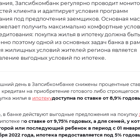
ания, Запсибкомбанк регулярно проводит монит
стей клиента и адаптирует условия программ
ания под предпочтения заемщиков. Основная мас
 желает получить максимально комфортные услов
едитования: покупка жилья в ипотеку должна быть
нно поэтому одной из основных задач банка в ра
я жилищных условий жителей региона является
вление выгодных условий по ипотеке.
яшний день в Запсибкомбанке снижены процентные ста
кредитам на приобретение готового либо строящегося 
упка жилья в
ипотеку
доступна по ставке от 8,9% годов
, в банке действуют выгодные предложения на покупку
ипотеке п
о ставке от 9,75% годовых
, а для семей, у ко
торой или последующий ребенок в период с 01 января
бря 2022 года, ипотека предоставляется
под 5% годовы