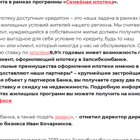
ита
в рамках программы «
Семейная ипотека
».
потеку доступным кредитом – это наша задача в рамка
жилищных условий жителей нашего региона. Мы считаем
ент, нуждающийся в собственном жилье должен получит
о выгодное для себя условие по кредиту, будь то наш
к» или клиент, который никогда у нас не обслуживался. 
ю ставку по
ипотеке
8,9% годовых
имеет возможность 
иент, оформляющий ипотеку в Запсибкомбанке.
льные преимущества оформления ипотеки именно в
доставляют наши партнеры* – крупнейшие застройщи
я объект у партнеров Банка, вы получаете сразу два 
ставку и скидку на недвижимость. Подробную инфо
тях жилищных программ вы можете получить на кон
фисе
анка, а также подать
заявку
», –
отметил директор дир
о бизнеса Иван Бочарников
.
первого полугодия 2019 года Запсибкомбанк вошел в то