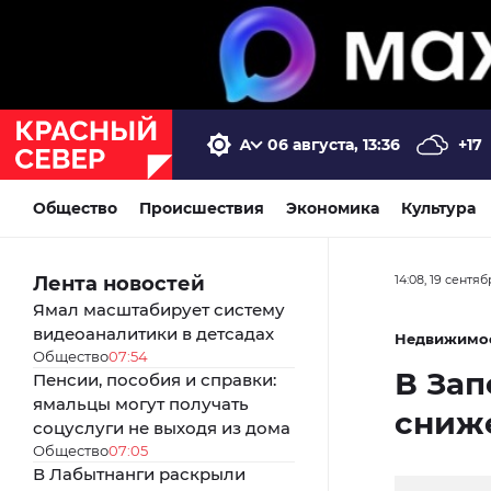
06 августа, 13:36
+17
Общество
Происшествия
Экономика
Культура
Лента новостей
14:08, 19 сентя
Ямал масштабирует систему
видеоаналитики в детсадах
Недвижимо
Общество
07:54
В Зап
Пенсии, пособия и справки:
ямальцы могут получать
сниже
соцуслуги не выходя из дома
Общество
07:05
В Лабытнанги раскрыли