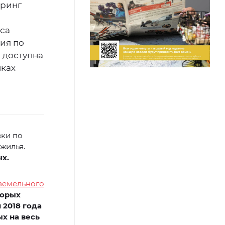
оринг
са
ия по
 доступна
мках
вки по
жилья.
ых
.
земельного
торых
 2018 года
х на весь