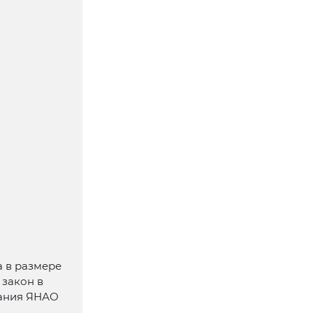
 в размере
 закон в
рания ЯНАО