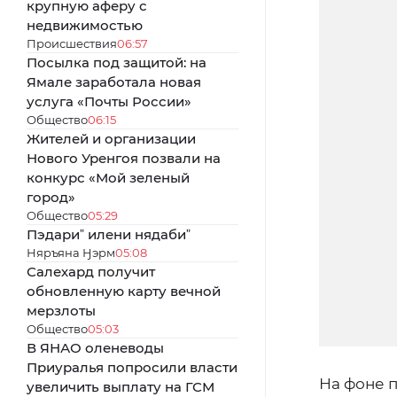
крупную аферу с
недвижимостью
Происшествия
06:57
Посылка под защитой: на
Ямале заработала новая
услуга «Почты России»
Общество
06:15
Жителей и организации
Нового Уренгоя позвали на
конкурс «Мой зеленый
город»
Общество
05:29
Пэдариˮ илени нядабиˮ
Няръяна Ӈэрм
05:08
Салехард получит
обновленную карту вечной
мерзлоты
Общество
05:03
В ЯНАО оленеводы
Приуралья попросили власти
На фоне 
увеличить выплату на ГСМ