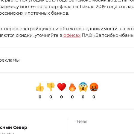
размеру ипотечного портфеля на 1 июля 2019 года согла
оссийских ипотечных банков.
ртнеров-застройщиков и объектов недвижимости, на ко
яются скидки, уточняйте в
офисах
ПАО «Запсибкомбанк
 рекламы
0
0
0
0
0
0
Темы
сный Север
налист