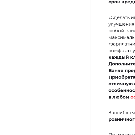
срок кред
«Сделать и
улучшения 
любой кли
максимальн
«зарплатни
комфортну
каждый кл
Дополните
Банке пре
Приобрета
отличную 
особеннос
в любом
о
Запсибкомб
розничног
По итогам 