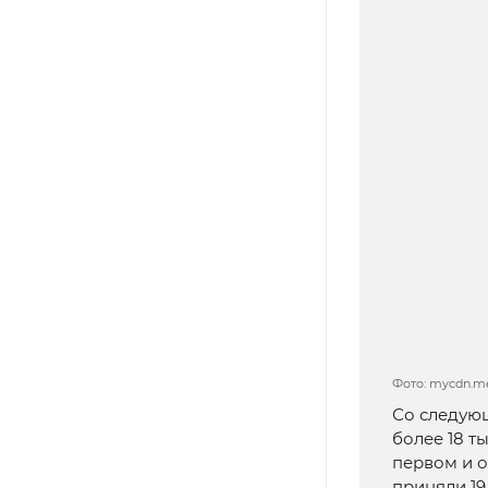
Фото: mycdn.m
Со следую
более 18 т
первом и 
приняли 19