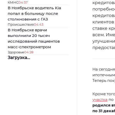
кредитов
КМНС
04:57
В Ноябрьске водитель Kia
потребно
попал в больницу после
кредитов
столкновения с ГАЗ
клиентов
Происшествия
04:43
ставке кр
В Ноябрьске врачи
всем. Име
выполнили 20 тысяч
улучшени
исследований пациентов
масс-спектрометром
предоста
Здоровье
04:28
Загрузка...
На сегодн
ипотечным 
Теперь пок
Кроме того
участка
по 
родился в
по 31 дека