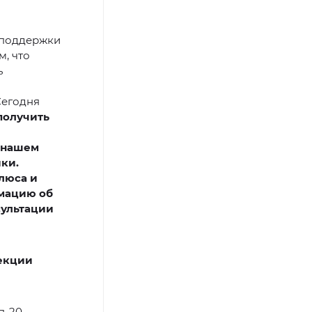
х поддержки
, что
ь
Сегодня
получить
 нашем
ки.
плюса и
рмацию об
сультации
екции
п-20