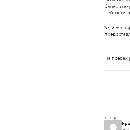
банков по 
рейтингу р
*список па
предоставл
На правах
Авторы
Кра
Жур