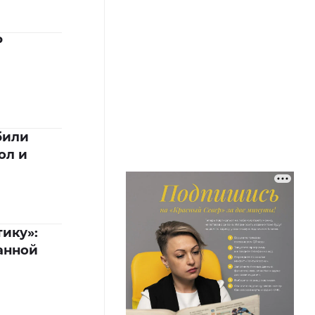
Р
били
ол и
ику»:
анной