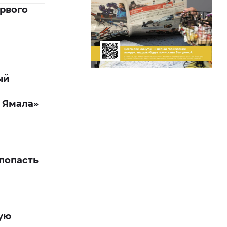
рвого
ый
 Ямала»
 попасть
ую