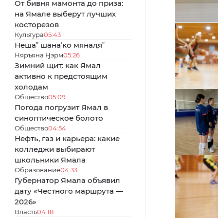
От бивня мамонта до приза:
на Ямале выберут лучших
косторезов
Культура
05:43
Нешаˮ шанаʼко мянаԯяˮ
Няръяна Ӈэрм
05:26
Зимний щит: как Ямал
активно к предстоящим
холодам
Общество
05:09
Погода погрузит Ямал в
синоптическое болото
Общество
04:54
Нефть, газ и карьера: какие
колледжи выбирают
школьники Ямала
Образование
04:33
Губернатор Ямала объявил
дату «Честного маршрута —
2026»
Власть
04:18