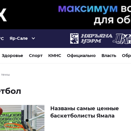
Яр-Сале
°C
Здоровье
Спорт
КМНС
Официально
Власть
Обр
е темы
етбол
Названы самые ценные
баскетболисты Ямала