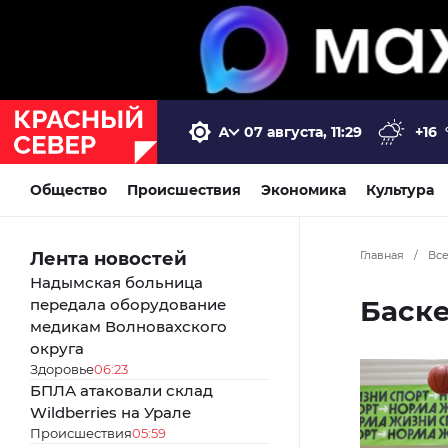
07 августа, 11:29
+16
Общество
Происшествия
Экономика
Культура
Лента новостей
Главная
/
Вс
Надымская больница
Баск
передала оборудование
медикам Волновахского
округа
Здоровье
06:23
БПЛА атаковали склад
Wildberries на Урале
Происшествия
05:59