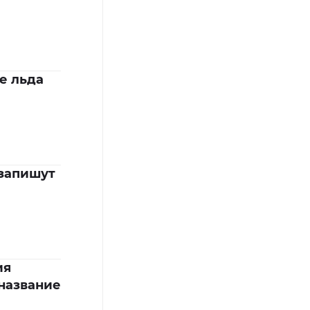
е льда
запишут
ия
название