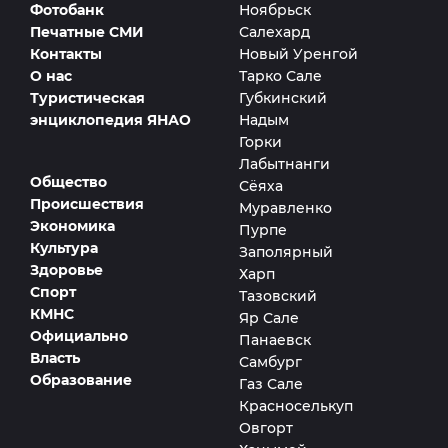
Фотобанк
Ноябрьск
Печатные СМИ
Салехард
Контакты
Новый Уренгой
О нас
Тарко Сале
Туристическая
Губкинский
энциклопедия ЯНАО
Надым
Горки
Лабытнанги
Общество
Сёяха
Происшествия
Муравленко
Экономика
Пурпе
Культура
Заполярный
Здоровье
Харп
Спорт
Тазовский
КМНС
Яр Сале
Официально
Панаевск
Власть
Самбург
Образование
Газ Сале
Красноселькуп
Овгорт