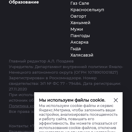
Образование
Газ Сале
Красноселькуп
Овгорт
Ханымей
Мужи
Пангоды
Аксарка
Гыда
Халясавэй
Главный редактор А.Л. Поздеев
Учредитель: Департамент внутренней политики Ямало-
Ненецкого автономного округа (ОГРН 1078901001827)
Зарегистрирован в Роскомнадзоре. Номер
свидетельства: ЭЛ № ФС 77 - 79484. Дата регистрации:
27.11.2020
При использовании материалов сайта ссылка на
Мы используем файлы cookie.
источник обязательна.
Мы используем cookie-файлы и сервис
Политика конфиденциальности.
Яндекс.Метрика, чтобы запомнить ваши
Все права защищены. © 2012–2025
настройки, анализировать посещаемость
и работу сайта, повышать его
эффективность. Вы можете отказаться от
Контакты:
+7 (34922) 7-12-62
,
ks-yanao@yamal-media.ru
использования cookie-файлов, отключив
Размещение, реклама:
+7(34922) 4-27-28
,