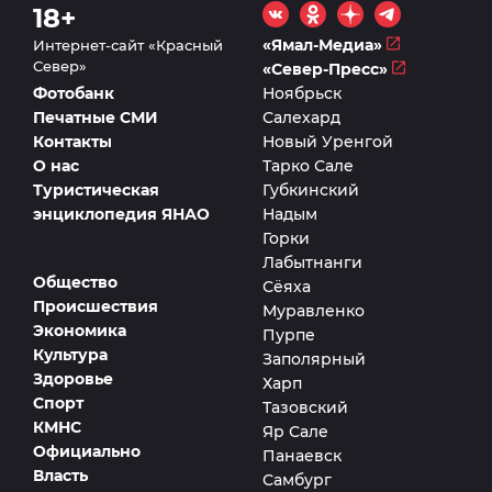
18+
«Ямал-Медиа»
Интернет-сайт «Красный
Север»
«Север-Пресс»
Фотобанк
Ноябрьск
Печатные СМИ
Салехард
Контакты
Новый Уренгой
О нас
Тарко Сале
Туристическая
Губкинский
энциклопедия ЯНАО
Надым
Горки
Лабытнанги
Общество
Сёяха
Происшествия
Муравленко
Экономика
Пурпе
Культура
Заполярный
Здоровье
Харп
Спорт
Тазовский
КМНС
Яр Сале
Официально
Панаевск
Власть
Самбург