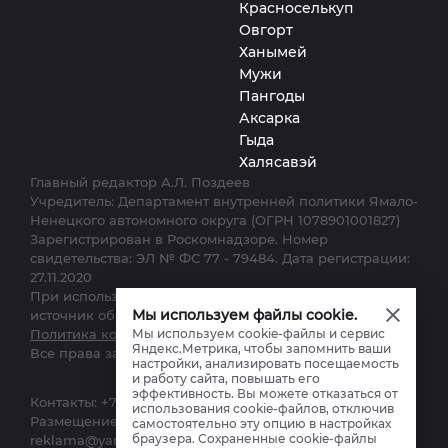
Красноселькуп
Овгорт
Ханымей
Мужи
Пангоды
Аксарка
Гыда
Халясавэй
Главный редактор А.Л. Поздеев
Учредитель: Департамент внутренней политики Ямало-
Ненецкого автономного округа (ОГРН 1078901001827)
Зарегистрирован в Роскомнадзоре. Номер
свидетельства: ЭЛ № ФС 77 - 79484. Дата регистрации:
27.11.2020
При использовании материалов сайта ссылка на
Мы используем файлы cookie.
источник обязательна.
Мы используем cookie-файлы и сервис
Политика конфиденциальности.
Яндекс.Метрика, чтобы запомнить ваши
Все права защищены. © 2012–2025
настройки, анализировать посещаемость
и работу сайта, повышать его
эффективность. Вы можете отказаться от
Контакты:
+7 (34922) 7-12-62
,
ks-yanao@yamal-media.ru
использования cookie-файлов, отключив
Размещение, реклама:
+7(34922) 4-27-28
,
самостоятельно эту опцию в настройках
браузера. Сохраненные cookie-файлы
reklama@yamal-media.ru