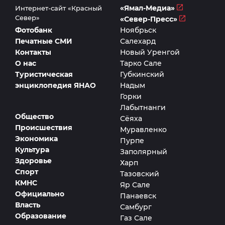
«Ямал-Медиа»
Интернет-сайт «Красный
Север»
«Север-Пресс»
Фотобанк
Ноябрьск
Печатные СМИ
Салехард
Контакты
Новый Уренгой
О нас
Тарко Сале
Туристическая
Губкинский
энциклопедия ЯНАО
Надым
Горки
Лабытнанги
Общество
Сёяха
Происшествия
Муравленко
Экономика
Пурпе
Культура
Заполярный
Здоровье
Харп
Спорт
Тазовский
КМНС
Яр Сале
Официально
Панаевск
Власть
Самбург
Образование
Газ Сале