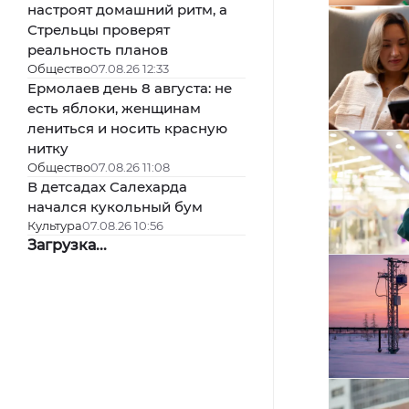
настроят домашний ритм, а
Стрельцы проверят
реальность планов
Общество
07.08.26 12:33
Ермолаев день 8 августа: не
есть яблоки, женщинам
лениться и носить красную
нитку
Общество
07.08.26 11:08
В детсадах Салехарда
начался кукольный бум
Культура
07.08.26 10:56
Загрузка...