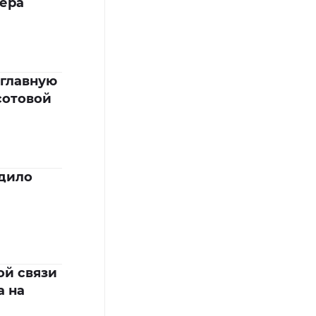
мера
 главную
сотовой
дило
ой связи
а на