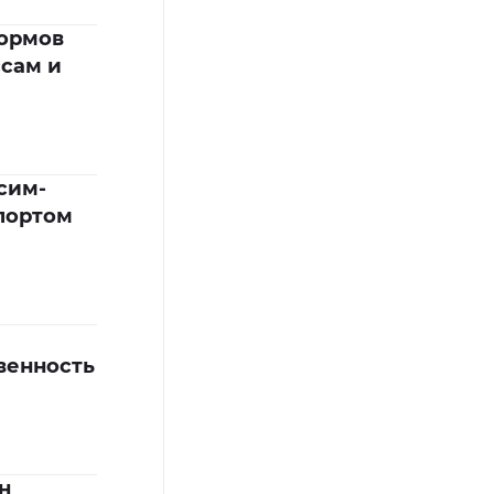
кормов
ссам и
сим-
портом
венность
н