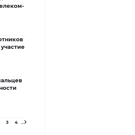
телеком-
ботников
 участие
мальцев
ности
…
3
4