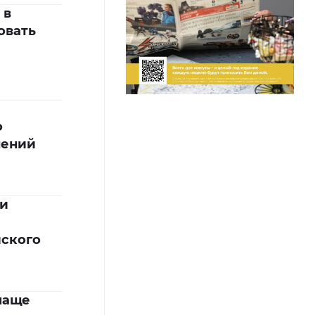
 в
овать
о
нений
ли
йского
чаще