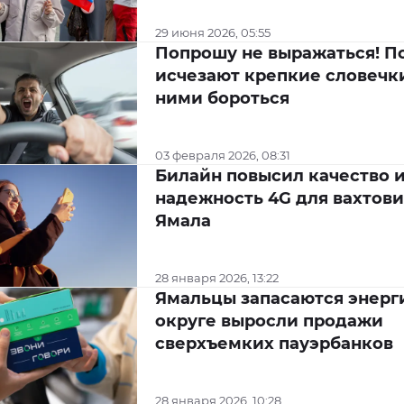
29 июня 2026, 05:55
Попрошу не выражаться! П
исчезают крепкие словечки
ними бороться
03 февраля 2026, 08:31
Билайн повысил качество 
надежность 4G для вахтов
Ямала
28 января 2026, 13:22
Ямальцы запасаются энерги
округе выросли продажи
сверхъемких пауэрбанков
28 января 2026, 10:28