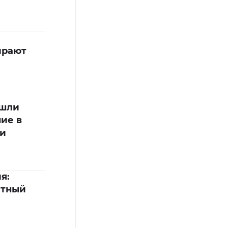
ирают
ошли
ие в
ии
я:
итный