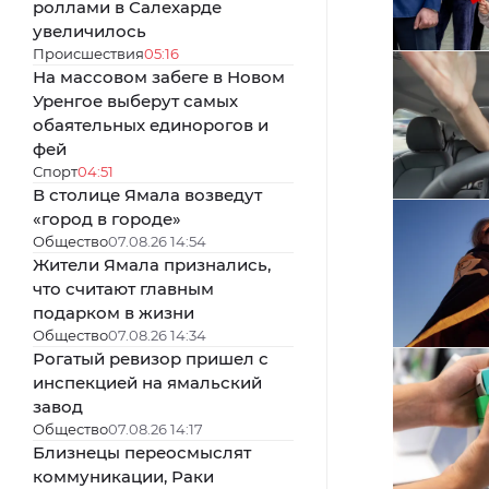
роллами в Салехарде
увеличилось
Происшествия
05:16
На массовом забеге в Новом
Уренгое выберут самых
обаятельных единорогов и
фей
Спорт
04:51
В столице Ямала возведут
«город в городе»
Общество
07.08.26 14:54
Жители Ямала признались,
что считают главным
подарком в жизни
Общество
07.08.26 14:34
Рогатый ревизор пришел с
инспекцией на ямальский
завод
Общество
07.08.26 14:17
Близнецы переосмыслят
коммуникации, Раки