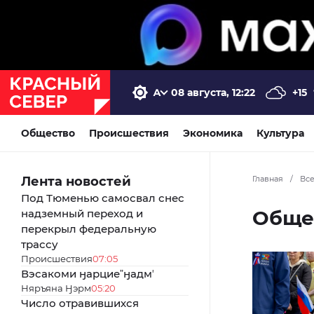
08 августа, 12:22
+15
Общество
Происшествия
Экономика
Культура
Лента новостей
Главная
/
Вс
Под Тюменью самосвал снес
Обще
надземный переход и
перекрыл федеральную
трассу
Происшествия
07:05
Вэсакоми ӈарциеˮӈадмʼ
Няръяна Ӈэрм
05:20
Число отравившихся