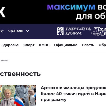
Яр-Сале
°C
Здоровье
Спорт
КМНС
Официально
Власть
Обр
е темы
ственность
Артюхов: ямальцы предло
более 40 тысяч идей в Нар
программу