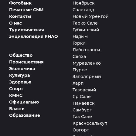
Фотобанк
Ноябрьск
Печатные СМИ
Салехард
Контакты
Новый Уренгой
О нас
Тарко Сале
Туристическая
Губкинский
энциклопедия ЯНАО
Надым
Горки
Лабытнанги
Общество
Сёяха
Происшествия
Муравленко
Экономика
Пурпе
Культура
Заполярный
Здоровье
Харп
Спорт
Тазовский
КМНС
Яр Сале
Официально
Панаевск
Власть
Самбург
Образование
Газ Сале
Красноселькуп
Овгорт