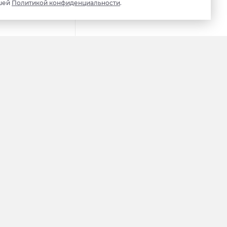
шей
Политикой конфиденциальности
.
Панаевск
Самбург
Газ Сале
Красноселькуп
Овгорт