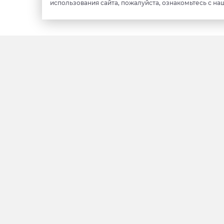
использования сайта, пожалуйста, ознакомьтесь с на
Фотобанк
Ноябрьск
Печатные СМИ
Салехард
Контакты
Новый Уренгой
О нас
Тарко Сале
Туристическая
Губкинский