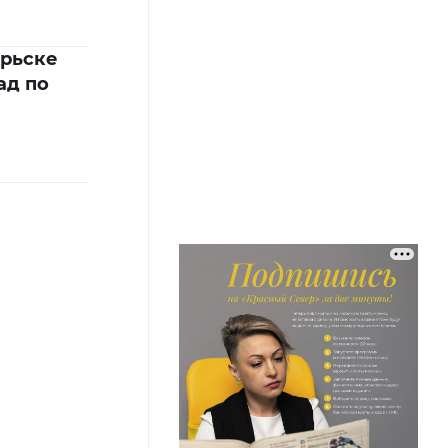
брьске
ад по