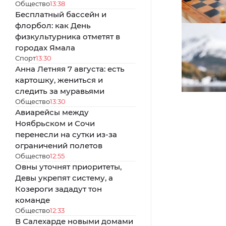
Общество
13:38
Бесплатный бассейн и
флорбол: как День
физкультурника отметят в
городах Ямала
Спорт
13:30
Анна Летняя 7 августа: есть
картошку, жениться и
следить за муравьями
Общество
13:30
Авиарейсы между
Ноябрьском и Сочи
перенесли на сутки из-за
ограничений полетов
Общество
12:55
Овны уточнят приоритеты,
Девы укрепят систему, а
Козероги зададут тон
команде
Общество
12:33
В Салехарде новыми домами