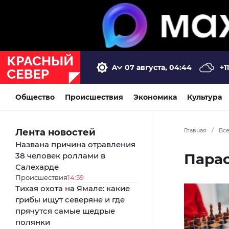
07 августа, 04:44
+11
Общество
Происшествия
Экономика
Культура
Лента новостей
Главная
/
Вс
Названа причина отравления
Пара
38 человек роллами в
Салехарде
Происшествия
14:59
Тихая охота на Ямале: какие
грибы ищут северяне и где
прячутся самые щедрые
полянки