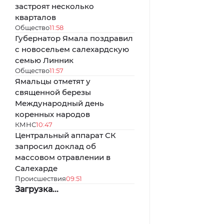
застроят несколько
кварталов
Общество
11:58
Губернатор Ямала поздравил
с новосельем салехардскую
семью Линник
Общество
11:57
Ямальцы отметят у
священной березы
Международный день
коренных народов
КМНС
10:47
Центральный аппарат СК
запросил доклад об
массовом отравлении в
Салехарде
Происшествия
09:51
Загрузка...