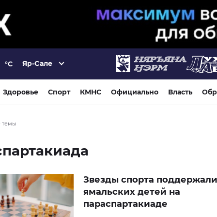
Яр-Сале
°C
Здоровье
Спорт
КМНС
Официально
Власть
Обр
е темы
спартакиада
Звезды спорта поддержал
ямальских детей на
параспартакиаде