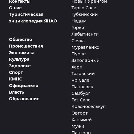
Контакты
Новый Уренгой
О нас
Тарко Сале
Туристическая
Губкинский
энциклопедия ЯНАО
Надым
Горки
Лабытнанги
Общество
Сёяха
Происшествия
Муравленко
Экономика
Пурпе
Культура
Заполярный
Здоровье
Харп
Спорт
Тазовский
КМНС
Яр Сале
Официально
Панаевск
Власть
Самбург
Образование
Газ Сале
Красноселькуп
Овгорт
Ханымей
Мужи
Пангоды