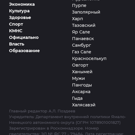
Экономика
Пурпе
Культура
Заполярный
Здоровье
Харп
Спорт
Тазовский
КМНС
Яр Сале
Официально
Панаевск
Власть
Самбург
Образование
Газ Сале
Красноселькуп
Овгорт
Ханымей
Мужи
Пангоды
Аксарка
Гыда
Халясавэй
Главный редактор А.Л. Поздеев
Учредитель: Департамент внутренней политики Ямало-
Ненецкого автономного округа (ОГРН 1078901001827)
Зарегистрирован в Роскомнадзоре. Номер
свидетельства: ЭЛ № ФС 77 - 79484. Дата регистрации: