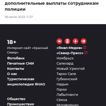
дополнительные выплаты сотрудникам
полиции
18 июля 2023, 11:27
18+
«Ямал-Медиа»
Интернет-сайт «Красный
Север»
«Север-Пресс»
Фотобанк
Ноябрьск
Печатные СМИ
Салехард
Контакты
Новый Уренгой
О нас
Тарко Сале
Туристическая
Губкинский
энциклопедия ЯНАО
Надым
Горки
Лабытнанги
Общество
Сёяха
Происшествия
Муравленко