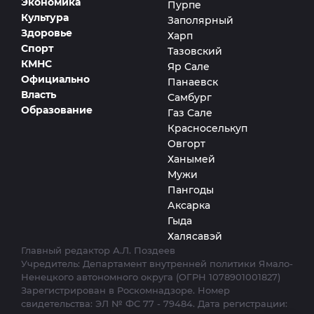
Экономика
Пурпе
Культура
Заполярный
Здоровье
Харп
Спорт
Тазовский
КМНС
Яр Сале
Официально
Панаевск
Власть
Самбург
Образование
Газ Сале
Красноселькуп
Овгорт
Ханымей
Мужи
Пангоды
Аксарка
Гыда
Халясавэй
Главный редактор А.Л. Поздеев
Учредитель: Департамент внутренней политики Ямало-
Ненецкого автономного округа (ОГРН 1078901001827)
Зарегистрирован в Роскомнадзоре. Номер
свидетельства: ЭЛ № ФС 77 - 79484. Дата регистрации: