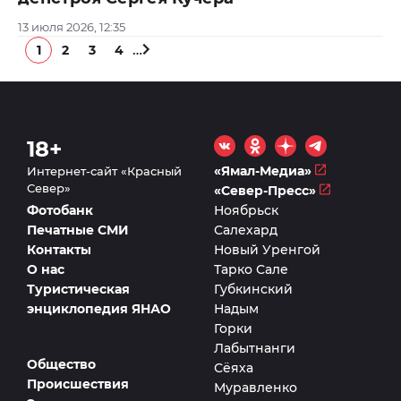
13 июля 2026, 12:35
…
1
2
3
4
18+
«Ямал-Медиа»
Интернет-сайт «Красный
Север»
«Север-Пресс»
Фотобанк
Ноябрьск
Печатные СМИ
Салехард
Контакты
Новый Уренгой
О нас
Тарко Сале
Туристическая
Губкинский
энциклопедия ЯНАО
Надым
Горки
Лабытнанги
Общество
Сёяха
Происшествия
Муравленко