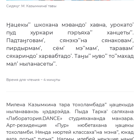
Сидяӈг: М. Казымкина’ тавы
Ӈацекы’’ шкохана мэвандо’ хавна, урокато’
пуд хуркари пэръяха’’ ханцеты’’.
Падтаӈговам’, сянэхэ’’на сянаковам’,
пирдырмам’, сём’ мэ’’мам’, таравам’
сяхариндо’ харвабтадо’. Таӈы’’ нуво’’ то’’махад
мал’ ныланасеты’’.
Время для чтения ~
4
минуты
Милена Казымкина тара тохоламбада’’ ӈацекыда
ныланаванзь ӈэдарэйда. Пыда Тарка’ саляхана
«Лаборатория.DANCE» студияхананда манзара.
Арт-резиденция «Пур» нюбетахана ӈацекы
тохоламби. Нянда нюртей классаха’’на мэна’’, юкад
вата потна’’ турӈа’’. Ӈармы, илебей ненэцие ӈани’