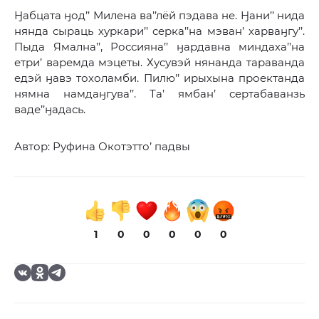
Ӈабцата ӈод’’ Милена ва’’лёй пэдава не. Ӈани’’ нида
нянда сыраць хуркари’’ серка’’на мэван’ харваӈгу’’.
Пыда Ямална’’, Россияна’’ ӈардавна миндаха’’на
етри’ варемда мэцеты. Хусувэй нянанда тараванда
едэй ӈавэ тохоламби. Пилю’’ ирыхына проектанда
нямна намдаӈгува’’. Та’ ямбан’ сертабаванзь
ваде’’ӈадась.
Автор: Руфина Окотэтто’ падвы
1
0
0
0
0
0