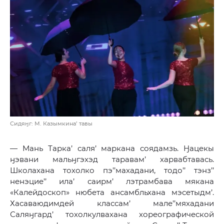
Сидяӈг: М. Казымкина’ тавы
— Мань Тарка’ саля’ маркана соядамзь. Ӈацекы
ӈэвани мальӈгэхэд таравам’ харвабтавась.
Школахана тохолко пэ’’махадани, тодо’’ тэнз’’
ненэцие’’ ила’ саирм’ лэтрамбава мякана
«Калейдоскоп» нюбета ансамбльхана мэсетыдм’.
Хасаваюдимдей классам’ мале’’мяхадани
Саляӈгард’ тохолкулвахана хореографической