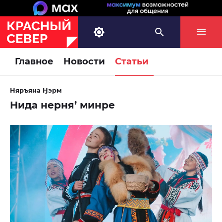
Главное
Новости
Статьи
Няръяна Ӈэрм
Нида нерня’ минре