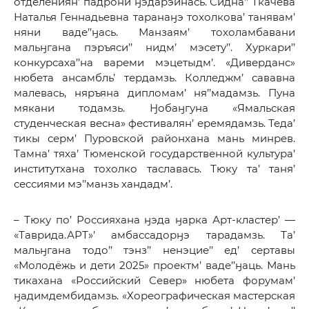
отделениян’ падрони ӈэдарэйнась. Сидна’’ Ткачева
Наталья Геннадьевна таранаӈэ тохолкова’ танявам’
няни ваде’’ӈась. Манзаям’ тохоламбавани
мальӈгана пэръяси’’ нидм’ мэсету’’. Хуркари’’
конкурсаха’’на вареми мэцетыдм’. «Диверданс»
нюбета ансамбль’ тердамзь. Колледжм’ сававна
малевась, няръяна дипломам’ ня’’мадамзь. Пуна
мякани тодамзь. Ӈобаӈгуна «Ямальская
студенческая весна» фестивалян’ еремядамзь. Теда’
тикы серм’ Пуровской районхана мань минрев.
Тамна’ тяха’ Тюменской государственной культура’
институтхана тохолко таславась. Тюку та’ таня’
сессиями мэ’’манзь хандадм’.
– Тюку по’ Россияхана ӈэда ӈарка Арт-кластер’ —
«Таврида.АРТ»’ амбассадорӈэ тарадамзь. Та’
мальӈгана тодо’’ тэнз’’ ненэцие’’ ед’ сертавы
«Молодёжь и дети 2025» проектм’ ваде’’ӈаць. Мань
тикахана «Российский Север» нюбета форумам’
ӈадимдембидамзь. «Хореографическая мастерская