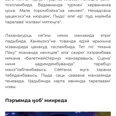
тохоламбида. Вадавнанда турман’ харванахав
ӈока. Мале торомбэйха’’на нензел’’. Ненадовна
ӈацекэхэ’’на нюрцям’. Пыдо’ яля’ ер’ пуд маймба
таралава’ мэлван’ мятюӈга’’.
Лаханакурць ня’’мы нями манзаида етри’
падыбида. Ханяӈэхэ’’на тованда едэй ирыхына
мэвандида ӈахакуд тасламбида. Тет по’ тяхана
Пяку’’ яхананда ненэцие’’ ила’ саирм’ лэтрамбава
мякана «балетмейстер»ӈэ манзаравысь. Сцена’
ниня ӈадимдембуванда’’ тарабцо
манэ’’лабтамбавысь. Сёётани, яӈга тарани
табедамбавысь. Пыда саць сававна манзаямда
теневада. Ӈадьбянда харта ивнянда таралавам’
нэвы.
Пэръямда ӈоб’ минреда