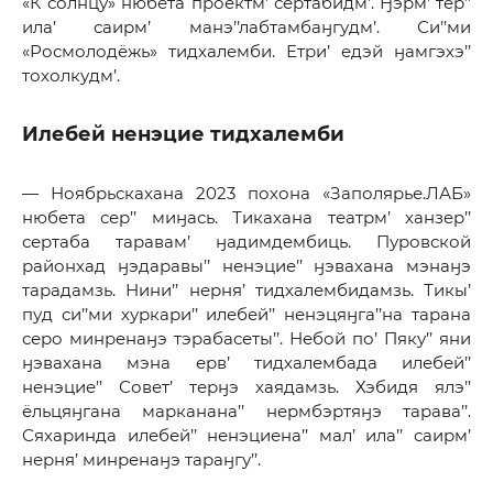
«К солнцу» нюбета проектм’ сертабидм’. Ӈэрм’ тер’’
ила’ саирм’ манэ’’лабтамбаӈгудм’. Си’’ми
«Росмолодёжь» тидхалемби. Етри’ едэй ӈамгэхэ’’
тохолкудм’.
Илебей ненэцие тидхалемби
— Ноябрьскахана 2023 похона «Заполярье.ЛАБ»
нюбета сер’’ миӈась. Тикахана театрм’ ханзер’’
сертаба таравам’ ӈадимдембиць. Пуровской
районхад ӈэдаравы’’ ненэцие’’ ӈэвахана мэнаӈэ
тарадамзь. Нини’’ нерня’ тидхалембидамзь. Тикы’
пуд си’’ми хуркари’’ илебей’’ ненэцяӈга’’на тарана
серо минренаӈэ тэрабасеты’’. Небой по’ Пяку’’ яни
ӈэвахана мэна ерв’ тидхалембада илебей’’
ненэцие’’ Совет’ терӈэ хаядамзь. Хэбидя ялэ’’
ёльцяӈгана марканана’’ нермбэртяӈэ тарава’’.
Сяхаринда илебей’’ ненэциена’’ мал’ ила’’ саирм’
нерня’ минренаӈэ тараӈгу’’.