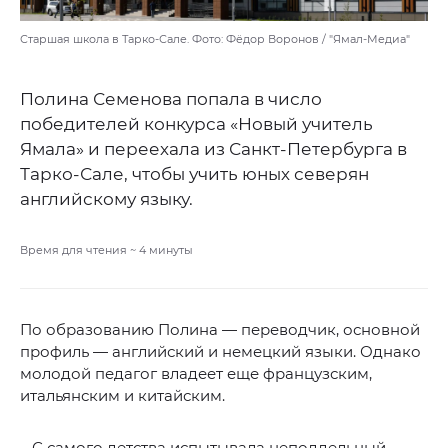
Старшая школа в Тарко-Сале. Фото: Фёдор Воронов / "Ямал-Медиа"
Полина Семенова попала в число
победителей конкурса «Новый учитель
Ямала» и переехала из Санкт-Петербурга в
Тарко-Сале, чтобы учить юных северян
английскому языку.
Время для чтения ~
4
минуты
По образованию Полина — переводчик, основной
профиль — английский и немецкий языки. Однако
молодой педагог владеет еще французским,
итальянским и китайским.
– С самого детства испытывала неподдельный