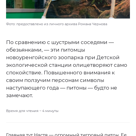
Фото: предоставлено из личного архива Романа Чернова
По сравнению с шустрыми соседями —
обезьянками, — эти питомцы
новоуренгойского зоопарка при Детской
экологической станции олицетворяют само
спокойствие. Повышенного внимания к
своим ползучим персонам символы
наступающего года — питоны — будто не
замечают.
Время для чтения ~
4
минуты
Главная тут Настя — огромный тигровый питон. Ее,