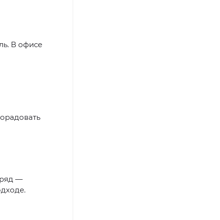
ль. В офисе
 порадовать
аряд —
одходе.