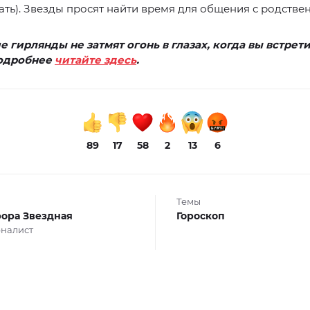
пать). Звезды просят найти время для общения с родстве
 гирлянды не затмят огонь в глазах, когда вы встрет
Подробнее
читайте здесь
.
89
17
58
2
13
6
Темы
ора Звездная
Гороскоп
налист