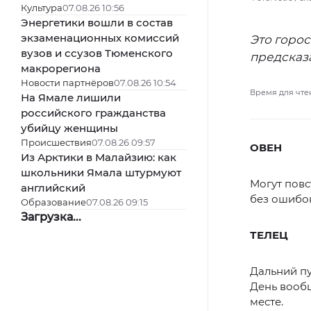
Культура
07.08.26 10:56
Энергетики вошли в состав
экзаменационных комиссий
Это горос
вузов и ссузов Тюменского
предсказа
макрорегиона
Новости партнёров
07.08.26 10:54
Время для чте
На Ямале лишили
российского гражданства
убийцу женщины
Происшествия
07.08.26 09:57
ОВЕН
Из Арктики в Малайзию: как
школьники Ямала штурмуют
Могут повс
английский
без ошибок
Образование
07.08.26 09:15
Загрузка...
ТЕЛЕЦ
Дальний пу
День вооб
месте.