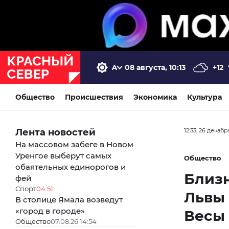
08 августа, 10:13
+12
Общество
Происшествия
Экономика
Культура
Лента новостей
12:33, 26 декабр
На массовом забеге в Новом
Уренгое выберут самых
Общество
обаятельных единорогов и
Близн
фей
Спорт
04:51
Львы 
В столице Ямала возведут
«город в городе»
Весы 
Общество
07.08.26 14:54