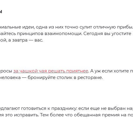
Ы
ниальные идеи, одна из них точно сулит отличную прибы
айтесь принципов взаимопомощи. Сегодня вы угостите
й, а завтра — вас.
просы
за чашкой чая решать приятнее
. А уж если хотите
еловека — бронируйте столик в ресторане.
длагают готовиться к празднику: если еще не выбран н
я это исправить. Тем более что обещанная премия на п