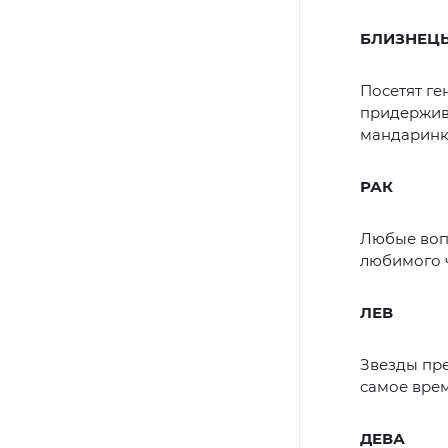
БЛИЗНЕЦ
Посетят ге
придержив
мандаринко
РАК
Любые во
любимого ч
ЛЕВ
Звезды пре
самое врем
ДЕВА