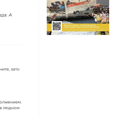
да. А
ните, зато
должением.
 в людном