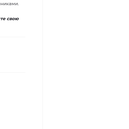
нниками.
ите свою