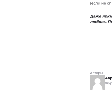
(если не с
Даже яркие
любовь. 
Авторы
Авр
Жур