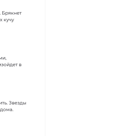
. Брякнет
х кучу
ми,
изойдет в
ить. Звезды
 дома.