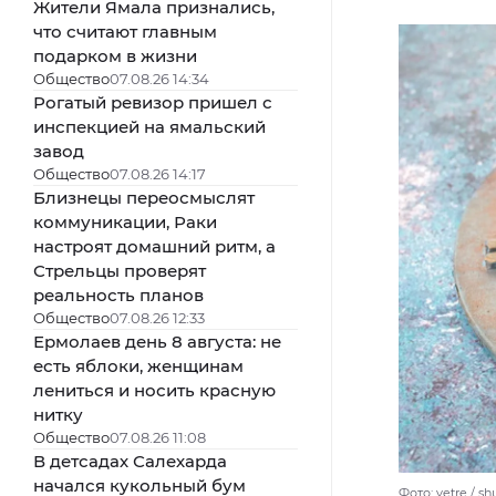
Жители Ямала признались,
что считают главным
подарком в жизни
Общество
07.08.26 14:34
Рогатый ревизор пришел с
инспекцией на ямальский
завод
Общество
07.08.26 14:17
Близнецы переосмыслят
коммуникации, Раки
настроят домашний ритм, а
Стрельцы проверят
реальность планов
Общество
07.08.26 12:33
Ермолаев день 8 августа: не
есть яблоки, женщинам
лениться и носить красную
нитку
Общество
07.08.26 11:08
В детсадах Салехарда
начался кукольный бум
Фото: vetre / s