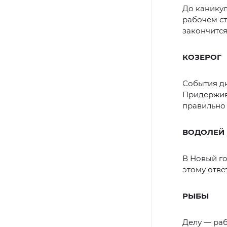
До каникул
рабочем ст
закончится
КОЗЕРОГ
События д
Придержива
правильно 
ВОДОЛЕЙ
В Новый го
этому отве
РЫБЫ
Делу — раб