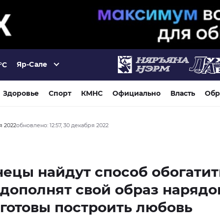
Яр-Сале
°C
Здоровье
Спорт
КМНС
Официально
Власть
Обр
я 2022
обновлено: 12:57, 30 декабря 2022
ецы найдут способ обогатит
дополнят свой образ нарядом
готовы построить любовь