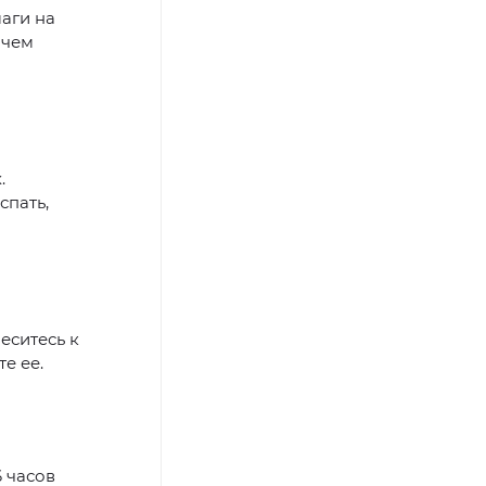
маги на
 чем
.
спать,
еситесь к
е ее.
6 часов