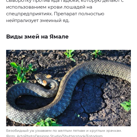
сыворотку против яда гадюки, которую делают с
использованием крови лошадей на
спецпредприятиях. Препарат полностью
нейтрализует змеиный яд.
Виды змей на Ямале
Безобидный уж узнаваем по желтым пятнам и круглым зрачкам.
Фото: ArtoPhotoDesigno Studio/Shutterstock/Fotodom