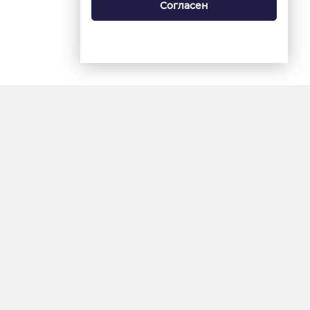
Согласен
18+
«Ямал-Медиа»
Интернет-сайт «Красный
Север»
«Север-Пресс»