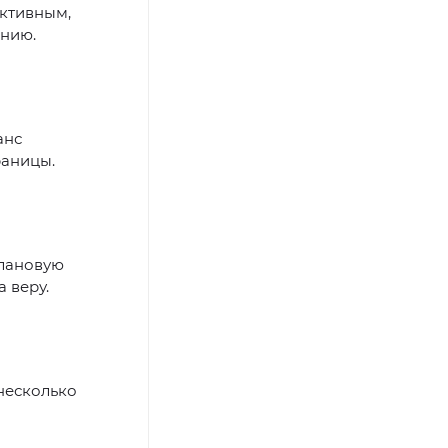
уктивным,
анию.
анс
раницы.
плановую
 веру.
несколько