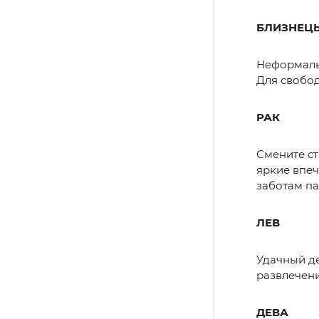
БЛИЗНЕЦ
Неформальн
Для свобод
РАК
Смените ст
яркие впеч
заботам па
ЛЕВ
Удачный де
развлечени
ДЕВА