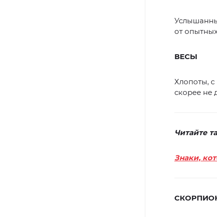
Услышанны
от опытных
ВЕСЫ
Хлопоты, с
скорее не 
Читайте т
Знаки, ко
СКОРПИО