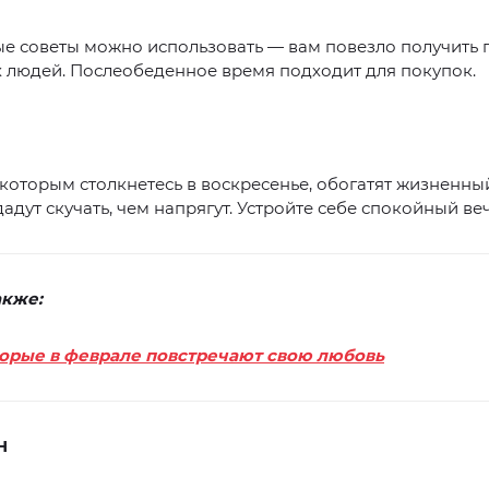
е советы можно использовать — вам повезло получить 
 людей. Послеобеденное время подходит для покупок.
 которым столкнетесь в воскресенье, обогатят жизненны
дадут скучать, чем напрягут. Устройте себе спокойный ве
акже:
торые в феврале повстречают свою любовь
Н