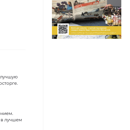
 лучшую
осторге.
ением.
 в лучшем