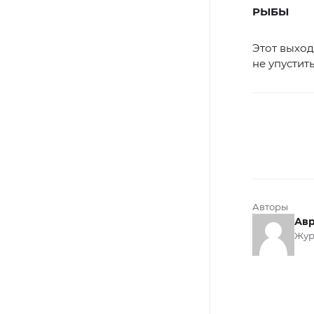
РЫБЫ
Этот выход
не упустит
Авторы
Авр
Жур