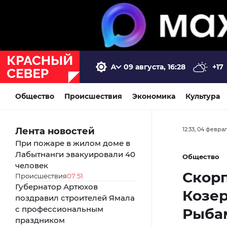
09 августа, 16:28
+17
Общество
Происшествия
Экономика
Культура
Лента новостей
12:33, 04 февра
При пожаре в жилом доме в
Лабытнанги эвакуировали 40
Общество
человек
Скорп
Происшествия
07:51
Губернатор Артюхов
Козер
поздравил строителей Ямала
с профессиональным
Рыбам
праздником