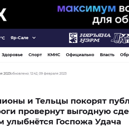
Яр-Сале
°C
Здоровье
Спорт
КМНС
Официально
Власть
Обр
ля 2023
обновлено: 12:42, 09 февраля 2023
ионы и Тельцы покорят публ
оги провернут выгодную сде
 улыбнётся Госпожа Удача