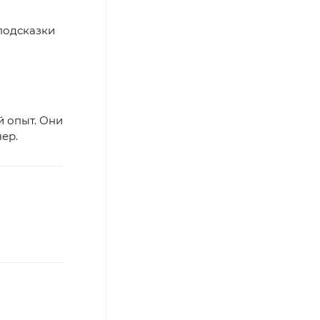
подсказки
й опыт. Они
чер.