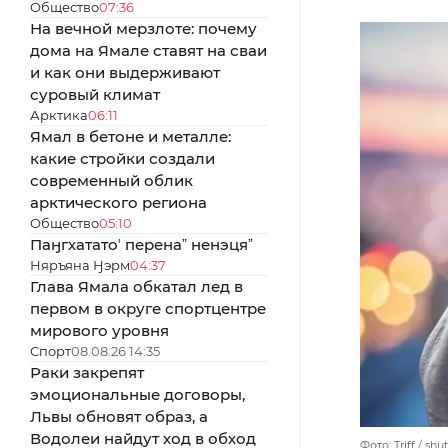
Общество
07:36
На вечной мерзлоте: почему
дома на Ямале ставят на сваи
и как они выдерживают
суровый климат
Арктика
06:11
Ямал в бетоне и металле:
какие стройки создали
современный облик
арктического региона
Общество
05:10
Паӈгхататоʼ перенаˮ ненэцяˮ
Няръяна Ӈэрм
04:37
Глава Ямала обкатал лед в
первом в округе спортцентре
мирового уровня
Спорт
08.08.26 14:35
Раки закрепят
эмоциональные договоры,
Львы обновят образ, а
Водолеи найдут ход в обход
Фото: Triff / sh