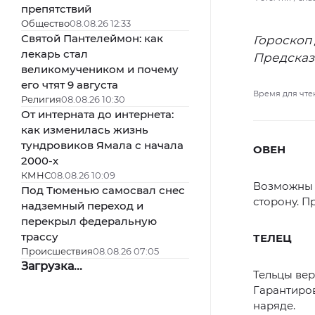
препятствий
Общество
08.08.26 12:33
Святой Пантелеймон: как
Гороскоп 
лекарь стал
Предсказ
великомучеником и почему
его чтят 9 августа
Время для чте
Религия
08.08.26 10:30
От интерната до интернета:
как изменилась жизнь
тундровиков Ямала с начала
ОВЕН
2000-х
КМНС
08.08.26 10:09
Возможны п
Под Тюменью самосвал снес
сторону. П
надземный переход и
перекрыл федеральную
трассу
ТЕЛЕЦ
Происшествия
08.08.26 07:05
Загрузка...
Тельцы вер
Гарантиров
наряде.