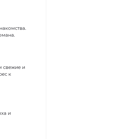
накомства.
омана.
м свежие и
рес к
ыха и