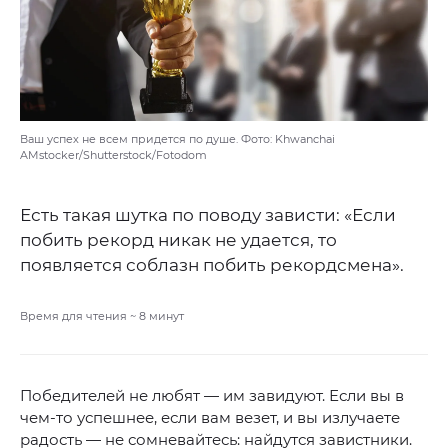
Ваш успех не всем придется по душе. Фото: Khwanchai
AMstocker/Shutterstock/Fotodom
Есть такая шутка по поводу зависти: «Если
побить рекорд никак не удается, то
появляется соблазн побить рекордсмена».
Время для чтения ~
8
минут
Победителей не любят — им завидуют. Если вы в
чем-то успешнее, если вам везет, и вы излучаете
радость — не сомневайтесь: найдутся завистники.