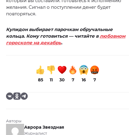
который вы составили. Готовьтесь к исполнению
желания. Сигнал о поступлении денег будет
повторяться.
Купидон выбирает парочкам обручальные
кольца. Кому готовиться — читайте в
любовном
гороскопе на декабрь
.
85
11
30
7
16
7
Авторы
Аврора Звездная
Журналист