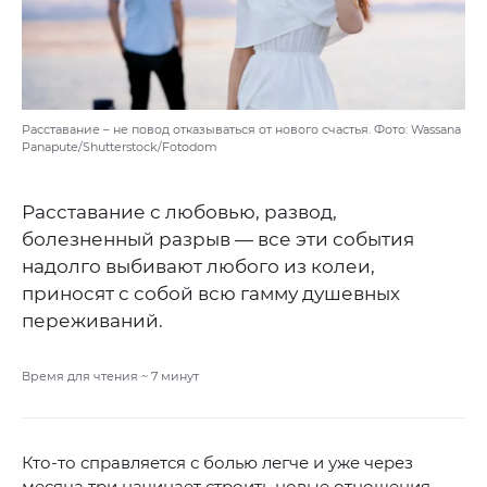
Расставание – не повод отказываться от нового счастья. Фото: Wassana
Panapute/Shutterstock/Fotodom
Расставание с любовью, развод,
болезненный разрыв — все эти события
надолго выбивают любого из колеи,
приносят с собой всю гамму душевных
переживаний.
Время для чтения ~
7
минут
Кто-то справляется с болью легче и уже через
месяца три начинает строить новые отношения,