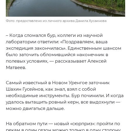
Фото: предоставлено из личного архива Данила Хусаинова
– Когда сломался бур, коллеги из научной
лаборатории ответили: «Поздравляем, ваша
экспедиция закончилась». Единственным шансом
было заточить обломившийся наконечник в
полевых условиях, — рассказывает Алексей
Матвеев.
Самый известный в Новом Уренгое заточник
Шахин Гусейнов, как знал, взял с собой
необходимые инструменты. Бур починили. И когда
удалось вытащить ровный керн, все выдохнули —
можно двигаться дальше.
На обратном пути — новый «сюрприз»: пройти по
рекам в один сезон можно только в одну сторону.