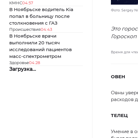
КМНС
04:57
В Ноябрьске водитель Kia
Фото: Sergey Ni
попал в больницу после
столкновения с ГАЗ
Это горос
Происшествия
04:43
В Ноябрьске врачи
Гороскоп 
выполнили 20 тысяч
исследований пациентов
Время для чте
масс-спектрометром
Здоровье
04:28
Загрузка...
ОВЕН
Овны увере
расходов д
ТЕЛЕЦ
Умение в о