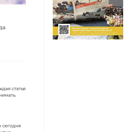
да.
ждая статья
нимать.
о сегодня