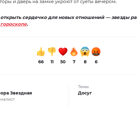
оры и дверь на замке укроют от суеты вечером.
 открыть сердечко для новых отношений — звезды ра
гороскопе
.
66
11
50
7
8
6
Темы
ора Звездная
Досуг
налист