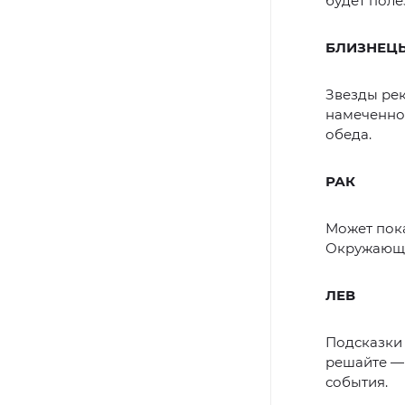
будет поле
БЛИЗНЕЦ
Звезды рек
намеченное
обеда.
РАК
Может пока
Окружающи
ЛЕВ
Подсказки 
решайте — 
события.