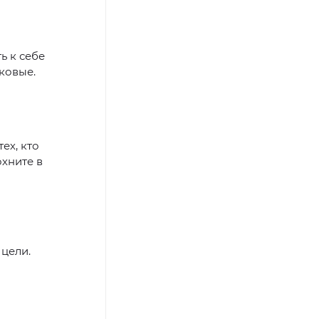
ь к себе
ковые.
ех, кто
охните в
 цели.