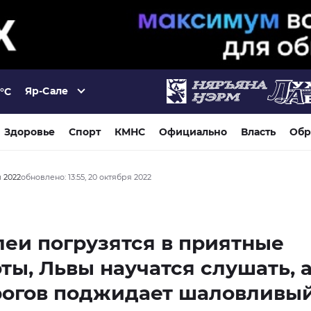
Яр-Сале
°C
Здоровье
Спорт
КМНС
Официально
Власть
Обр
я 2022
обновлено: 13:55, 20 октября 2022
еи погрузятся в приятные
ты, Львы научатся слушать, 
рогов поджидает шаловливы