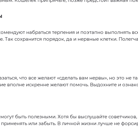
зным. Кошелек припрячьте, позже предстоит важная пок
Ы
омендуют набраться терпения и поэтапно выполнять вс
. Так сохранится порядок, да и нервные клетки. Полегч
заться, что все желают «сделать вам нервы», но это не та
е вполне искренне желают помочь. Выдохните и ознако
могут быть полезными. Хотя бы выслушайте советчиков,
применять или забыть. В личной жизни лучше не форси