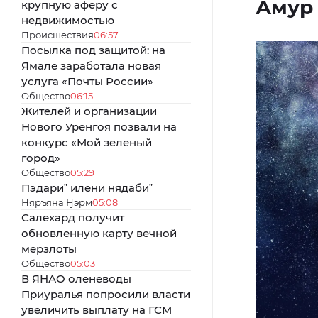
Амур
крупную аферу с
недвижимостью
Происшествия
06:57
Посылка под защитой: на
Ямале заработала новая
услуга «Почты России»
Общество
06:15
Жителей и организации
Нового Уренгоя позвали на
конкурс «Мой зеленый
город»
Общество
05:29
Пэдариˮ илени нядабиˮ
Няръяна Ӈэрм
05:08
Салехард получит
обновленную карту вечной
мерзлоты
Общество
05:03
В ЯНАО оленеводы
Приуралья попросили власти
увеличить выплату на ГСМ