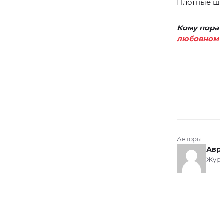
Плотные шт
Кому пора
любовном 
Авторы
Авр
Жур