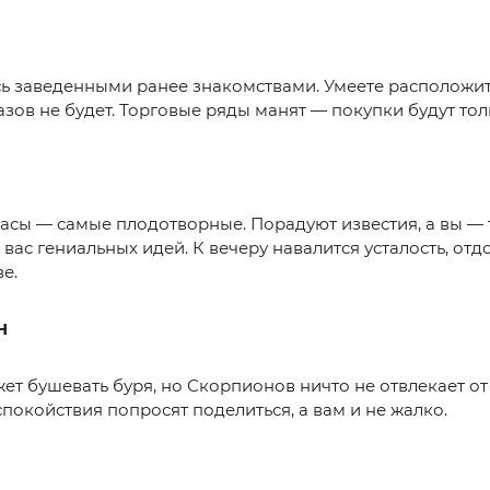
ь заведенными ранее знакомствами. Умеете расположит
азов не будет. Торговые ряды манят — покупки будут тол
асы — самые плодотворные. Порадуют известия, а вы — т
 вас гениальных идей. К вечеру навалится усталость, отд
е.
Н
ет бушевать буря, но Скорпионов ничто не отвлекает от
покойствия попросят поделиться, а вам и не жалко.