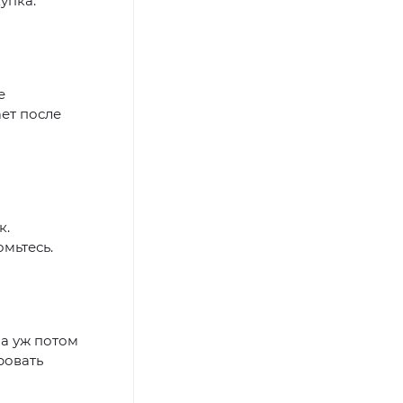
упка.
е
ает после
к.
мьтесь.
 а уж потом
ровать