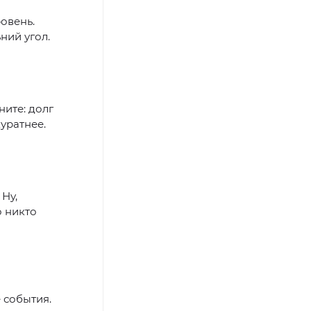
овень.
ний угол.
ите: долг
уратнее.
Ну,
о никто
 события.