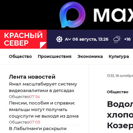
06 августа, 13:26
+16
Общество
Происшествия
Экономика
Культура
Лента новостей
13:33, 18 октябр
Ямал масштабирует систему
видеоаналитики в детсадах
Общество
Общество
07:54
Водол
Пенсии, пособия и справки:
ямальцы могут получать
хлопо
соцуслуги не выходя из дома
Общество
07:05
Козе
В Лабытнанги раскрыли