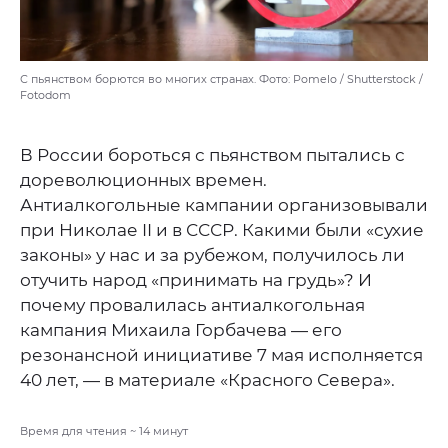
С пьянством борются во многих странах. Фото: Pomelo / Shutterstock /
Fotodom
В России бороться с пьянством пытались с
дореволюционных времен.
Антиалкогольные кампании организовывали
при Николае II и в СССР. Какими были «сухие
законы» у нас и за рубежом, получилось ли
отучить народ «принимать на грудь»? И
почему провалилась антиалкогольная
кампания Михаила Горбачева — его
резонансной инициативе 7 мая исполняется
40 лет, — в материале «Красного Севера».
Время для чтения ~
14
минут