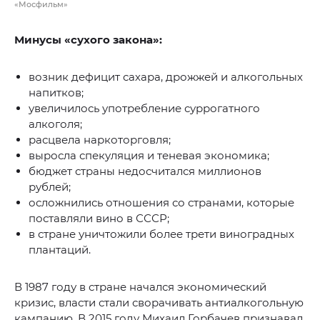
«Мосфильм»
Минусы «сухого закона»:
возник дефицит сахара, дрожжей и алкогольных
напитков;
увеличилось употребление суррогатного
алкоголя;
расцвела наркоторговля;
выросла спекуляция и теневая экономика;
бюджет страны недосчитался миллионов
рублей;
осложнились отношения со странами, которые
поставляли вино в СССР;
в стране уничтожили более трети виноградных
плантаций.
В 1987 году в стране начался экономический
кризис, власти стали сворачивать антиалкогольную
кампанию. В 2015 году Михаил Горбачев признавал,