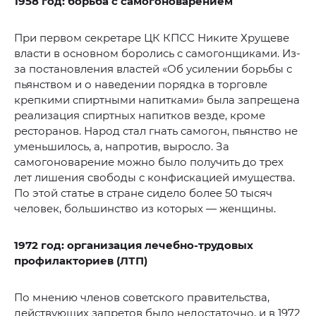
1958 год: борьба с самогоноварением
При первом секретаре ЦК КПСС Никите Хрущеве
власти в основном боролись с самогонщиками. Из-
за постановления властей «Об усилении борьбы с
пьянством и о наведении порядка в торговле
крепкими спиртными напитками» была запрещена
реализация спиртных напитков везде, кроме
ресторанов. Народ стал гнать самогон, пьянство не
уменьшилось, а, напротив, выросло. За
самогоноварение можно было получить до трех
лет лишения свободы с конфискацией имущества.
По этой статье в стране сидело более 50 тысяч
человек, большинство из которых — женщины.
1972 год: организация лечебно-трудовых
профилакториев (ЛТП)
По мнению членов советского правительства,
действующих запретов было недостаточно, и в 1972