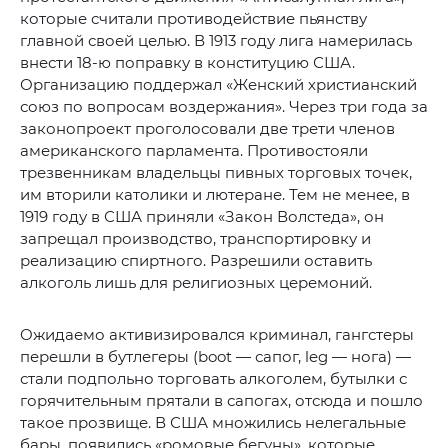
которые считали противодействие пьянству
главной своей целью. В 1913 году лига намерилась
внести 18-ю поправку в конституцию США.
Организацию поддержал «Женский христианский
союз по вопросам воздержания». Через три года за
законопроект проголосовали две трети членов
американского парламента. Противостояли
трезвенникам владельцы пивных торговых точек,
им вторили католики и лютеране. Тем не менее, в
1919 году в США приняли «Закон Волстеда», он
запрещал производство, транспортировку и
реализацию спиртного. Разрешили оставить
алкоголь лишь для религиозных церемоний.
Ожидаемо активизировался криминал, гангстеры
перешли в бутлегеры (boot — сапог, leg — нога) —
стали подпольно торговать алкоголем, бутылки с
горячительным прятали в сапогах, отсюда и пошло
такое прозвище. В США множились нелегальные
бары, появились «ромовые бегуны», которые