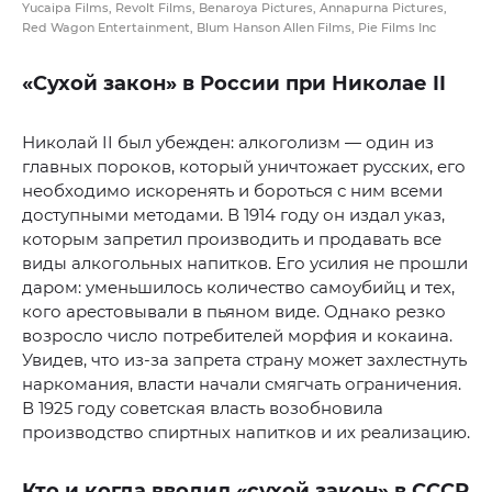
Yucaipa Films, Revolt Films, Benaroya Pictures, Annapurna Pictures,
Red Wagon Entertainment, Blum Hanson Allen Films, Pie Films Inc
«Сухой закон» в России при Николае II
Николай II был убежден: алкоголизм — один из
главных пороков, который уничтожает русских, его
необходимо искоренять и бороться с ним всеми
доступными методами. В 1914 году он издал указ,
которым запретил производить и продавать все
виды алкогольных напитков. Его усилия не прошли
даром: уменьшилось количество самоубийц и тех,
кого арестовывали в пьяном виде. Однако резко
возросло число потребителей морфия и кокаина.
Увидев, что из-за запрета страну может захлестнуть
наркомания, власти начали смягчать ограничения.
В 1925 году советская власть возобновила
производство спиртных напитков и их реализацию.
Кто и когда вводил «сухой закон» в СССР