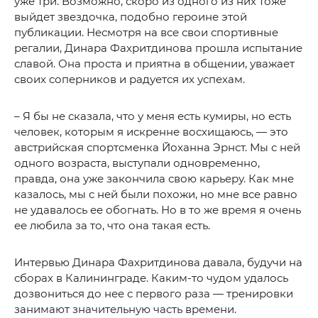
уже три. Возможно, скоро из одного из них тоже
выйдет звездочка, подобно героине этой
публикации. Несмотря на все свои спортивные
регалии, Динара Фахритдинова прошла испытание
славой. Она проста и приятна в общении, уважает
своих соперников и радуется их успехам.
– Я бы не сказала, что у меня есть кумиры, но есть
человек, которым я искренне восхищаюсь, — это
австрийская спортсменка Йоханна Эрнст. Мы с ней
одного возраста, выступали одновременно,
правда, она уже закончила свою карьеру. Как мне
казалось, мы с ней были похожи, но мне все равно
не удавалось ее обогнать. Но в то же время я очень
ее любила за то, что она такая есть.
Интервью Динара Фахритдинова давала, будучи на
сборах в Калининграде. Каким-то чудом удалось
дозвониться до нее с первого раза — тренировки
занимают значительную часть времени.