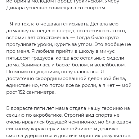
история в молодом городе Губкинском. Учебу
Динара успешно совмещала со спортом.
– Я из тех, кто не давал списывать. Делала всю
домашку на неделю вперед, но стеснялась этого, —
вспоминает спортсменка. — Тогда было круто
прогуливать уроки, курить за углом. Это вообще не
про меня. Я любила прийти в школу в минус
пятьдесят градусов, когда все остальные сидели
дома. Занималась и баскетболом, и волейболом.
По моим ощущениям, получалось все. Я
достаточно скоординированной девочкой была,
единственно, что потом все выросли, а я нет — мой
рост 152 сантиметра.
В возрасте пяти лет мама отдала нашу героиню на
секцию по акробатике. Строгий вид спорта не
очень нравился будущей чемпионке, но благодаря
сильному характеру и настойчивости девочка
смогла удержаться и достичь хороших результатов.